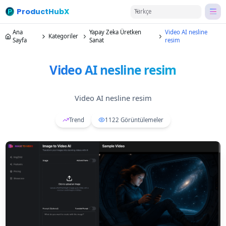
ProductHubX
Türkçe
Ana
Yapay Zeka Üretken
Video AI nesline
Kategoriler
Sayfa
Sanat
resim
Video AI nesline resim
Video AI nesline resim
Trend
1122
Görüntülemeler