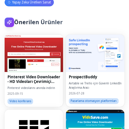
Yapay Zeka Üretken Sanat
Önerilen Ürünler
Pinterest Video Downloader
ProspectBuddy
- HD Videoları Çevrimiçi
Airtable ve Trello için Güvenli LinkedIn
İndir
Araştırma Aracı
Pinterest videolarını anında indirin
2026-07-28
2025-09-15
Pazarlama otomasyon platformları
Video konferans