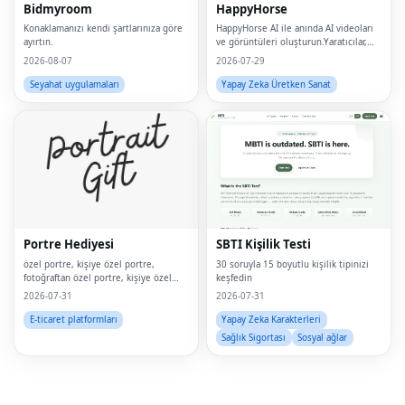
Bidmyroom
HappyHorse
Konaklamanızı kendi şartlarınıza göre
HappyHorse AI ile anında AI videoları
ayırtın.
ve görüntüleri oluşturun.Yaratıcılar,
pazarlamacılar ve işletmeler için güçlü
2026-08-07
2026-07-29
bir metinden videoya ve görsel
oluşturma platformu.
Seyahat uygulamaları
Yapay Zeka Üretken Sanat
Fac
Twi
Lin
Portre Hediyesi
SBTI Kişilik Testi
Pin
özel portre, kişiye özel portre,
30 soruyla 15 boyutlu kişilik tipinizi
fotoğraftan özel portre, kişiye özel
keşfedin
Sna
hediye, özel kanvas baskı, fotoğraftan
2026-07-31
2026-07-31
portre, özel duvar sanatı, kişiye özel
Wh
duvar tablosu, özel sanat eseri,
E-ticaret platformları
Yapay Zeka Karakterleri
digitala
Sağlık Sigortası
Sosyal ağlar
Tel
Mes