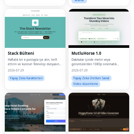
Arama
Stack Bülteni
MutluHorse 1.0
Haftalık bir e-postayla işe alın, terfi
Dakikalar içinde metin veya
ettirin ve küresel Teknoloji dünyasında
görüntülerden 1080p sinematik
sesinizi duyurun.45 bin kişi tarafından
videolar oluşturun.
2026-07-29
2026-07-29
güvenildi.
Yapay Zeka Karakterleri
Yapay Zeka Üretken Sanat
Video düzenleme