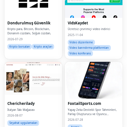
Dondurulmuş Güvenlik
VidsKaydet
Kripto para, Bitcoin, Blockchain,
Ücretsiz çevrimiçi video indirici
Donanım cüzdanı, Soğuk cüzdan,
2025-11-04
2026-07-29
Video düzenleme
Kripto borsaları
Kripto araçları
Video barındırma platformları
Video konferans
Chericherilady
FoxtailSports.com
İtalyan Takı Mağazası
Yapay Zeka Destekli Spor Tahminleri,
Parlay Oluşturucu ve Oyuncu
2026-08-07
Aksesuarlarıyla Daha Fazla Kazanın
2026-07-28
Seyahat uygulamaları