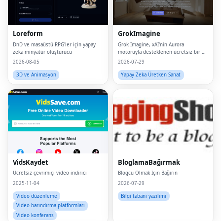
Loreform
GrokImagine
DnD ve masaüstü RPG'ler için yapay
Grok Imagine, xAI'nin Aurora
zeka minyatür oluşturucu
motoruyla desteklenen ücretsiz bir AI
görüntü ve video oluşturucudur.Grok
2026-08-05
2026-07-29
Imagine, Flux 2, Sora 2, Veo 3, Imagen
4 ve Kling 2 dahil 20 önde gelen yapay
3D ve Animasyon
Yapay Zeka Üretken Sanat
zeka model
VidsKaydet
BloglamaBağırmak
Ücretsiz çevrimiçi video indirici
Blogcu Olmak İçin Bağırın
2025-11-04
2026-07-29
Video düzenleme
Bilgi tabanı yazılımı
Video barındırma platformları
Video konferans