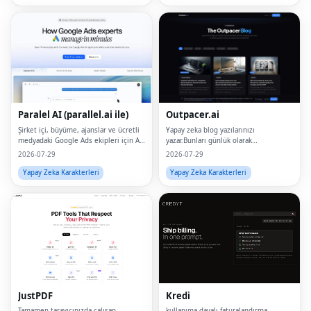
Paralel AI (parallel.ai ile)
Outpacer.ai
Şirket içi, büyüme, ajanslar ve ücretli
Yapay zeka blog yazılarınızı
medyadaki Google Ads ekipleri için AI
yazar.Bunları günlük olarak
aracı platformu.
yayınlıyor.Google ve ChatGPT'de
2026-07-29
2026-07-29
sıralamadasınız
Yapay Zeka Karakterleri
Yapay Zeka Karakterleri
JustPDF
Kredi
Tamamen tarayıcınızda çalışan
kullanıma dayalı faturalandırma,