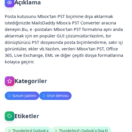
Açıklama
Posta kutusunu Mbox'tan PST biçimine dışa aktarmak
istediğinizde MailsDaddy Mbox'a PST Converter aracına
deneyin.Bu, e -postaları Mbox'tan PST formatına aynı anda
aktarmak için en popüler GUI çözümüdür.Yazılım, bir
dönüştürücü PST dosyasında posta biçimlendirme, satır içi
görüntüler, ekler vb.Yazılım, verileri Mbox'tan PST, Office
365, Live Exchange, EML ve diğer çeşitli dosya formatlarına
kolayca geçirir.
Kategoriler
Sunum yazılımı
Ürün demosu
Etiketler
Thunderbird Outlook'a
Thunderbird'i Outlook'a Dışa Et