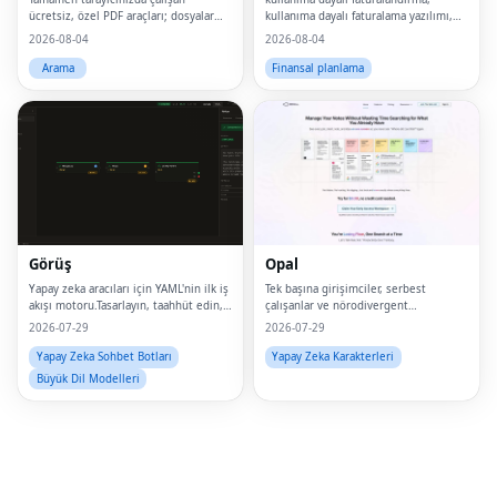
ücretsiz, özel PDF araçları; dosyalar
kullanıma dayalı faturalama yazılımı,
cihazınızdan asla ayrılmaz.
ölçülü faturalandırma, AI
2026-08-04
2026-08-04
faturalandırma, faturalandırma ai, AI
para kazanma, tüketime dayalı
Arama
Finansal planlama
fiyatlandırma, kullanıma d
Fac
Twi
Lin
Görüş
Opal
Pin
Yapay zeka aracıları için YAML'nin ilk iş
Tek başına girişimciler, serbest
akışı motoru.Tasarlayın, taahhüt edin,
çalışanlar ve nörodivergent
Sna
çalıştırın, değerlendirin.
düşünürler için mekansal bilgi
2026-07-29
2026-07-29
yönetimi.
Wh
Yapay Zeka Sohbet Botları
Yapay Zeka Karakterleri
Büyük Dil Modelleri
Tel
Mes
Lin