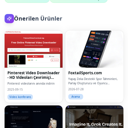
Önerilen Ürünler
Pinterest Video Downloader
FoxtailSports.com
- HD Videoları Çevrimiçi
Yapay Zeka Destekli Spor Tahminleri,
İndir
Parlay Oluşturucu ve Oyuncu
Pinterest videolarını anında indirin
Aksesuarlarıyla Daha Fazla Kazanın
2026-07-28
2025-09-15
Arama
Video konferans