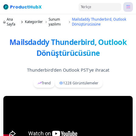
ProductHubX
Türkçe
Ana
Sunum
Mailsdaddy Thunderbird, Outlook
Kategoriler
Sayfa
yazılımı
Dönüştürücüsüne
Mailsdaddy Thunderbird, Outlook
Dönüştürücüsüne
Thunderbird'den Outlook PST'ye ihracat
Trend
1228
Görüntülemeler