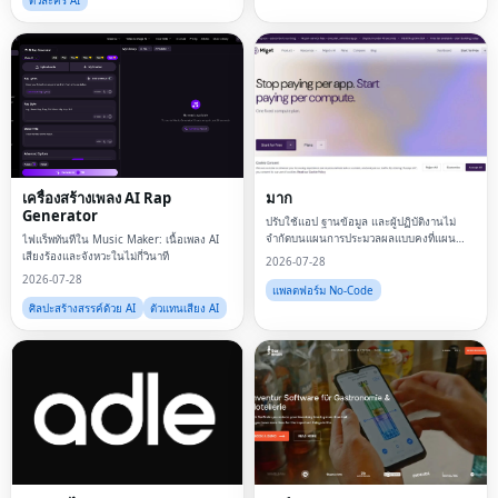
ตัวละคร AI
เครื่องสร้างเพลง AI Rap
มาก
Generator
ปรับใช้แอป ฐานข้อมูล และผู้ปฏิบัติงานไม่
จำกัดบนแผนการประมวลผลแบบคงที่แผน
ไฟแร็พทันทีใน Music Maker: เนื้อเพลง AI
เดียว
เสียงร้องและจังหวะในไม่กี่วินาที
2026-07-28
2026-07-28
แพลตฟอร์ม No-Code
ศิลปะสร้างสรรค์ด้วย AI
ตัวแทนเสียง AI