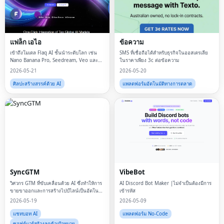
แฟล็ก เอไอ
ข้อความ
เข้าถึงโมเดล Flaq AI ชั้นนำระดับโลก เช่น
SMS ที่เชื่อถือได้สำหรับธุรกิจในออสเตรเลีย
Nano Banana Pro, Seedream, Veo และ
ในราคาเพียง 3c ต่อข้อความ
Wan ผ่าน API ที่เรียบง่ายและรวดเร็วเพียงหนึ่ง
2026-05-21
2026-05-20
เดียว
ศิลปะสร้างสรรค์ด้วย AI
แพลตฟอร์มอัตโนมัติทางการตลาด
SyncGTM
VibeBot
วิศวกร GTM ที่ขับเคลื่อนด้วย AI ซึ่งทำให้การ
AI Discord Bot Maker |ไม่จำเป็นต้องมีการ
ขายขาออกและการสร้างไปป์ไลน์เป็นอัตโนมัติ
เข้ารหัส
สำหรับสตาร์ทอัพ B2B
2026-05-19
2026-05-09
แชทบอท AI
แพลตฟอร์ม No-Code
ซอฟต์แวร์สร้างลูกค้าเป้าหมาย