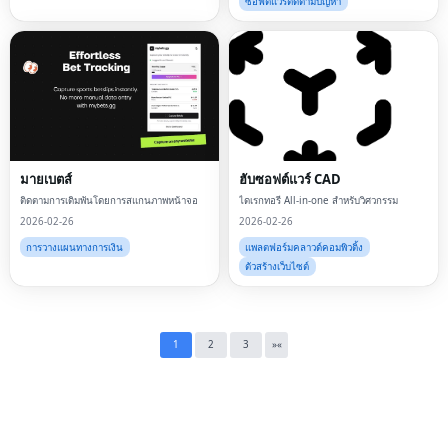
ซอฟต์แวร์ติดตามปัญหา
Fac
Twi
มายเบตส์
ฮับซอฟต์แวร์ CAD
Lin
ติดตามการเดิมพันโดยการสแกนภาพหน้าจอ
ไดเรกทอรี All-in-one สำหรับวิศวกรรม
2026-02-26
2026-02-26
Pin
การวางแผนทางการเงิน
แพลตฟอร์มคลาวด์คอมพิวติ้ง
ตัวสร้างเว็บไซต์
Sna
Wh
Tel
1
2
3
»
«
Mes
Lin