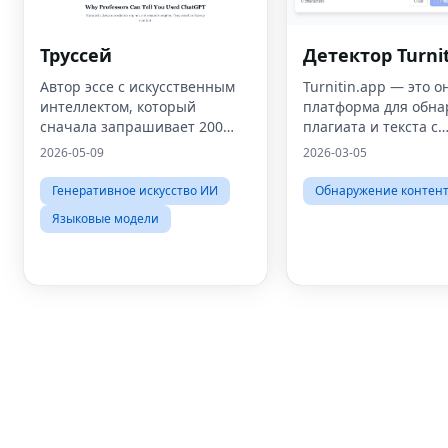
Труссей
Детектор Turnit
Автор эссе с искусственным
Turnitin.app — это о
интеллектом, который
платформа для обн
сначала запрашивает 200
плагиата и текста с
миллионов реальных
использованием
2026-05-09
2026-03-05
научных статей — поэтому
искусственного инте
каждая цитата проверена, а
которая позволяет
Генеративное искусство ИИ
Обнаружение контен
не галлюцинирована.
пользователям пров
Языковые модели
документы на
оригинальность и в