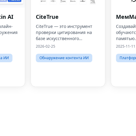
in AI
CiteTrue
МемМ
нлайн-
CiteTrue — это инструмент
Создавай
аружения
проверки цитирования на
обучаютс
базе искусственного
памятью.
интеллекта, который
2026-02-25
2025-11-11
ллекта,
помогает исследователям и
студентам убедиться, что их
та ИИ
Обнаружение контента ИИ
Платфор
ерять
цитаты аутентичны и точны.
озмо