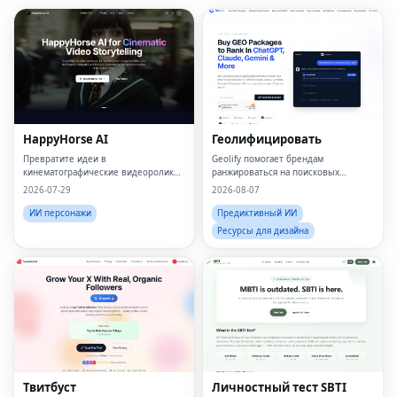
HappyHorse AI
Геолифицировать
Превратите идеи в
Geolify помогает брендам
кинематографические видеоролики
ранжироваться на поисковых
за считанные минуты
платформах искусственного
2026-07-29
2026-08-07
интеллекта, таких как ChatGPT,
Gemini, Claude и Perplexity,
ИИ персонажи
Предиктивный ИИ
посредством генеративной
Ресурсы для дизайна
оптимизации двигателя (GEO).
Твитбуст
Личностный тест SBTI