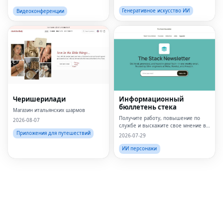
для преобразования текста в видео
и изображений для авторов,
Генеративное искусство ИИ
Видеоконференции
маркетологов и бизнеса.
Fac
Twi
Lin
Черишерилади
Информационный
бюллетень стека
Pin
Магазин итальянских шармов
Получите работу, повышение по
2026-08-07
службе и выскажите свое мнение в
Sna
сфере технологий по всему миру —
Приложения для путешествий
2026-07-29
в одном электронном письме
Wh
еженедельно.Нам доверяют 45 тыс.
ИИ персонажи
Tel
Mes
Lin
Red