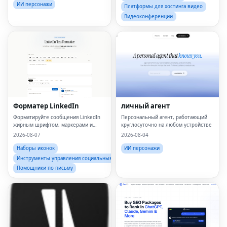
ИИ персонажи
Платформы для хостинга видео
Видеоконференции
Форматер LinkedIn
личный агент
Форматируйте сообщения LinkedIn
Персональный агент, работающий
жирным шрифтом, маркерами и
круглосуточно на любом устройстве
четкой структурой за считанные
2026-08-07
2026-08-04
секунды.
Наборы иконок
ИИ персонажи
Инструменты управления социальными сетями
Помощники по письму