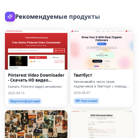
Рекомендуемые продукты
Pinterest Video Downloader
Твитбуст
- Скачать HD видео
Увеличивайте число своих
онлайн
подписчиков в Твиттере с помощью
Скачать Pinterest видео мгновенно
реальных, органических
2026-08-07
2025-09-15
подписчиков — на базе
искусственного интеллекта, без
ИИ персонажи
Видеоконференции
ботов и дропов.