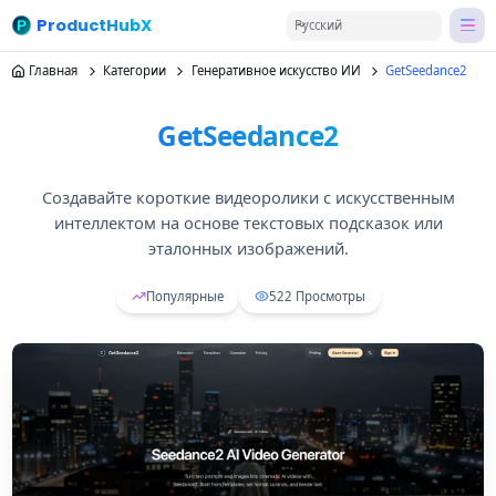
ProductHubX
Русский
Главная
Категории
Генеративное искусство ИИ
GetSeedance2
GetSeedance2
Создавайте короткие видеоролики с искусственным
интеллектом на основе текстовых подсказок или
эталонных изображений.
Популярные
522
Просмотры