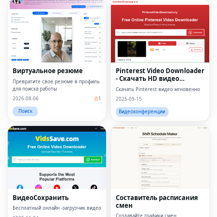
Виртуальное резюме
Pinterest Video Downloader
- Скачать HD видео
Превратите свое резюме в профиль
онлайн
для поиска работы
Скачать Pinterest видео мгновенно
2026-08-06
1
2025-09-15
Поиск
Видеоконференции
ВидеоСохранить
Составитель расписания
смен
Бесплатный онлайн -загрузчик видео
Создавайте графики смен