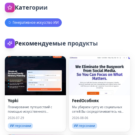
Категории
Генеративное искусство ИИ
Рекомендуемые продукты
Yopki
FeedОсобняк
Планирование путешествий с
Мы убираем суету из социальных
помощью искусственного
сетей.Вы сосредотачиваетесь на
интеллекта.
том, что важно.
2026-07-29
2026-08-06
ИИ персонажи
ИИ персонажи