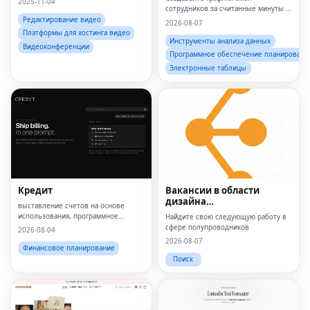
2025-11-04
сотрудников за считанные минуты с
помощью простого онлайн-
Редактирование видео
2026-08-07
планировщика.
Платформы для хостинга видео
Инструменты анализа данных
Видеоконференции
Программное обеспечение планировани
Электронные таблицы
Кредит
Вакансии в области
дизайна
выставление счетов на основе
полупроводников
использования, программное
Найдите свою следующую работу в
обеспечение для выставления
сфере полупроводников
2026-08-04
счетов на основе использования,
2026-08-07
выставление счетов по счетчику,
Финансовое планирование
выставление счетов с
Поиск
использованием ИИ, выс