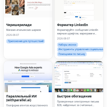
Черишерилади
Форматер LinkedIn
Магазин итальянских шармов
Форматируйте сообщения LinkedIn
жирным шрифтом, маркерами и
2026-08-07
четкой структурой за считанные
2026-08-07
секунды.
Приложения для путешествий
Наборы иконок
Инструменты управления социальными 
Помощники по письму
Fac
Twi
Lin
Параллельный ИИ
Быстрое обогащение
(withparallel.ai)
Pin
Проверенные электронные письма
B2B, найденные за считанные
Платформа агентов искусственного