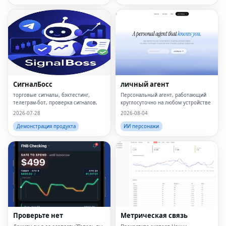
СигналБосс
личный агент
торговые сигналы, бэктестинг,
Персональный агент, работающий
телеграм-бот, проверка сигналов,
круглосуточно на любом устройстве
2026-07-28
2026-08-04
Демонстрация продукта
ИИ персонажи
Проверьте нет
Метрическая связь