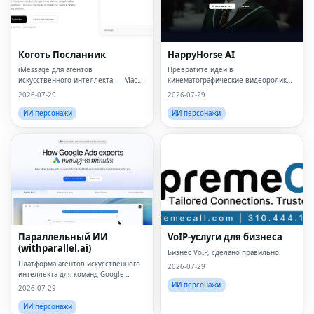
Коготь Посланник
HappyHorse AI
iMessage для агентов
Превратите идеи в
искусственного интеллекта — Mac
кинематографические видеоролики
не требуется
за считанные минуты
2026-07-29
2026-07-29
ИИ персонажи
ИИ персонажи
Параллельный ИИ
VoIP-услуги для бизнеса
(withparallel.ai)
Бизнес VoIP, сделано правильно.
Платформа агентов искусственного
2026-07-29
интеллекта для команд Google
Рекламы, работающих внутри
ИИ персонажи
2026-07-29
компании, в агентствах, работающих
в сфере роста, и в платных СМИ.
ИИ персонажи