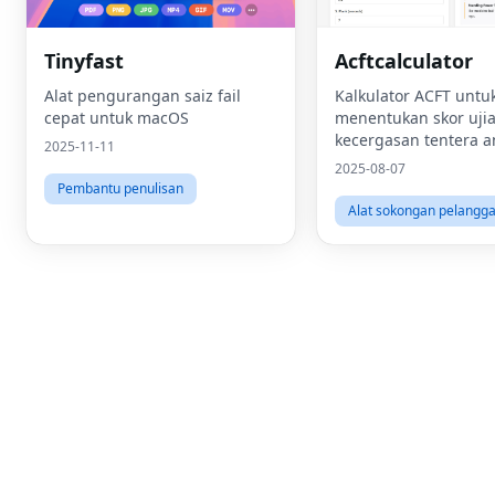
Tinyfast
Acftcalculator
Alat pengurangan saiz fail
Kalkulator ACFT untu
cepat untuk macOS
menentukan skor uji
kecergasan tentera 
2025-11-11
dibandingkan denga
2025-08-07
standard ketenteraa
Pembantu penulisan
Alat sokongan pelangg