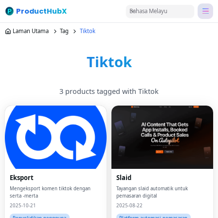
ProductHubX
Bahasa Melayu
Laman Utama
Tag
Tiktok
Tiktok
3 products tagged with Tiktok
Eksport
Slaid
Mengeksport komen tiktok dengan
Tayangan slaid automatik untuk
serta -merta
pemasaran digital
2025-10-21
2025-08-22