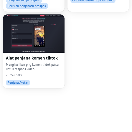
Penyelidikan pengguna
Platform automasi pemasaran
Perisian penjanaan prospek
Alat penjana komen tiktok
Menghasilkan png komen tiktok palsu
untuk respons video
2025-08-03
Fac
Penjana Avatar
Twi
Lin
Pin
Sna