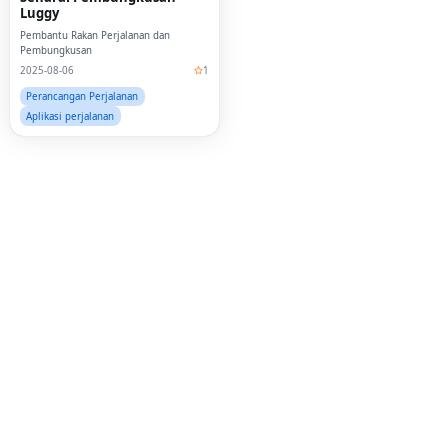
Luggy
Pembantu Rakan Perjalanan dan
Pembungkusan
2025-08-06
1
Perancangan Perjalanan
Aplikasi perjalanan
Fac
Twi
Lin
Pin
Sna