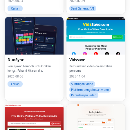
2026-08-04
2026-07-29
pernah meninggalkan peranti anda.
berkuasa untuk pencipta, pemasar dan
perniagaan.
Carian
Seni Generatif AI
DuoSync
Vidssave
Penjejakan tempoh untuk rakan
Pemundikan video dalam talian
kongsi.Fahami kitaran dia.
percuma
2026-08-06
2025-11-04
Carian
Suntingan video
Platform pengehosan video
Persidangan video