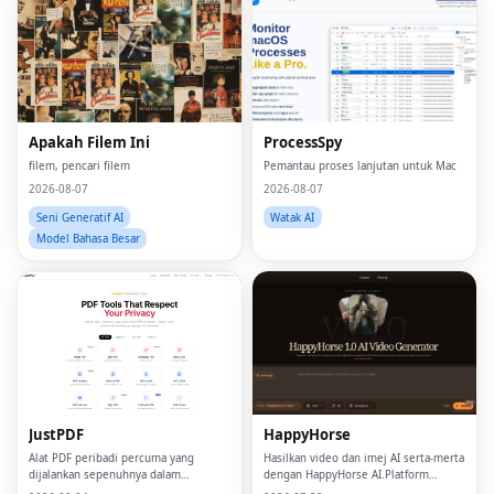
Apakah Filem Ini
ProcessSpy
filem, pencari filem
Pemantau proses lanjutan untuk Mac
2026-08-07
2026-08-07
Seni Generatif AI
Watak AI
Model Bahasa Besar
JustPDF
HappyHorse
Alat PDF peribadi percuma yang
Hasilkan video dan imej AI serta-merta
dijalankan sepenuhnya dalam
dengan HappyHorse AI.Platform
penyemak imbas anda — fail tidak
penjanaan teks-ke-video dan imej yang