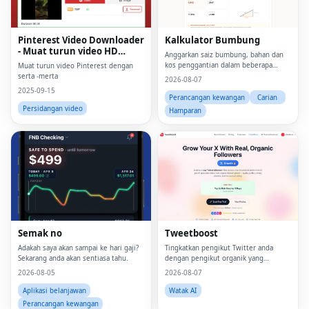
Pinterest Video Downloader
Kalkulator Bumbung
- Muat turun video HD
Anggarkan saiz bumbung, bahan dan
dalam talian
kos penggantian dalam beberapa
Muat turun video Pinterest dengan
minit
serta -merta
2026-08-07
2025-09-15
Perancangan kewangan
Carian
Persidangan video
Hamparan
Semak no
Tweetboost
Adakah saya akan sampai ke hari gaji?
Tingkatkan pengikut Twitter anda
Sekarang anda akan sentiasa tahu.
dengan pengikut organik yang
sebenar — dikuasakan AI, tiada bot,
2026-08-05
2026-08-07
tiada titisan.
Aplikasi belanjawan
Watak AI
Perancangan kewangan