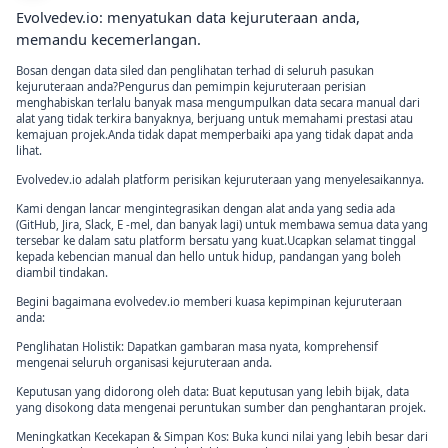
Evolvedev.io: menyatukan data kejuruteraan anda,
memandu kecemerlangan.
Bosan dengan data siled dan penglihatan terhad di seluruh pasukan
kejuruteraan anda?Pengurus dan pemimpin kejuruteraan perisian
menghabiskan terlalu banyak masa mengumpulkan data secara manual dari
alat yang tidak terkira banyaknya, berjuang untuk memahami prestasi atau
kemajuan projek.Anda tidak dapat memperbaiki apa yang tidak dapat anda
lihat.
Evolvedev.io adalah platform perisikan kejuruteraan yang menyelesaikannya.
Kami dengan lancar mengintegrasikan dengan alat anda yang sedia ada
(GitHub, Jira, Slack, E -mel, dan banyak lagi) untuk membawa semua data yang
tersebar ke dalam satu platform bersatu yang kuat.Ucapkan selamat tinggal
kepada kebencian manual dan hello untuk hidup, pandangan yang boleh
diambil tindakan.
Begini bagaimana evolvedev.io memberi kuasa kepimpinan kejuruteraan
anda:
Penglihatan Holistik: Dapatkan gambaran masa nyata, komprehensif
mengenai seluruh organisasi kejuruteraan anda.
Keputusan yang didorong oleh data: Buat keputusan yang lebih bijak, data
yang disokong data mengenai peruntukan sumber dan penghantaran projek.
Meningkatkan Kecekapan & Simpan Kos: Buka kunci nilai yang lebih besar dari