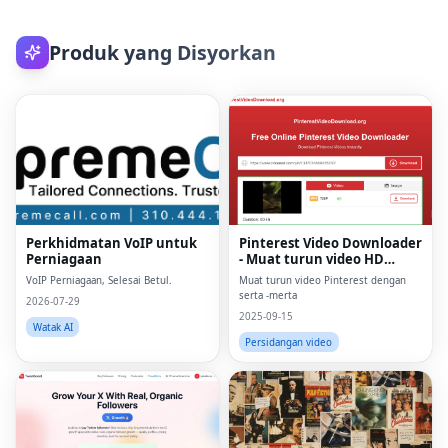
Produk yang Disyorkan
Perkhidmatan VoIP untuk
Pinterest Video Downloader
Perniagaan
- Muat turun video HD
dalam talian
VoIP Perniagaan, Selesai Betul.
Muat turun video Pinterest dengan
serta -merta
2026-07-29
2025-09-15
Watak AI
Persidangan video