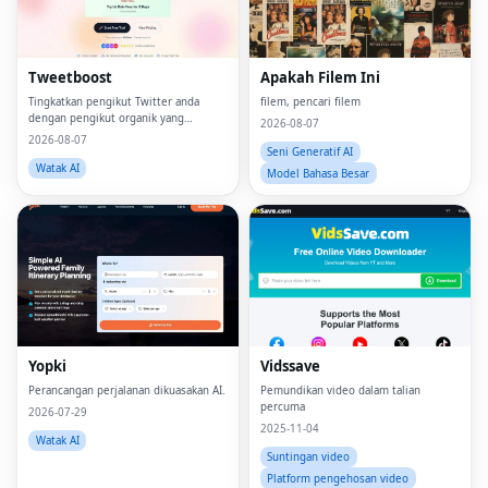
Tweetboost
Apakah Filem Ini
Tingkatkan pengikut Twitter anda
filem, pencari filem
dengan pengikut organik yang
2026-08-07
sebenar — dikuasakan AI, tiada bot,
2026-08-07
tiada titisan.
Seni Generatif AI
Watak AI
Model Bahasa Besar
Yopki
Vidssave
Perancangan perjalanan dikuasakan AI.
Pemundikan video dalam talian
percuma
2026-07-29
2025-11-04
Watak AI
Suntingan video
Platform pengehosan video