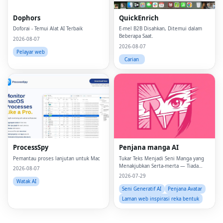
Dophors
QuickEnrich
Doforai - Temui Alat AI Terbaik
E-mel B2B Disahkan, Ditemui dalam
Beberapa Saat.
2026-08-07
2026-08-07
Pelayar web
Carian
Fac
Twi
Lin
ProcessSpy
Penjana manga AI
Pin
Pemantau proses lanjutan untuk Mac
Tukar Teks Menjadi Seni Manga yang
Menakjubkan Serta-merta — Tiada
2026-08-07
Kemahiran Melukis Diperlukan.
2026-07-29
Sna
Watak AI
Seni Generatif AI
Penjana Avatar
Wh
Laman web inspirasi reka bentuk
Tel