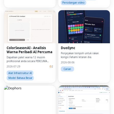
Persidangan video
ColorSeasonAI - Analisis
DuoSync
Warna Peribadi AI Percuma
Penjejakan tempoh untuk rakan
kongsi.Fahami kitaran dia.
Dapatkan palet warna 12 musim
profesional anda secara PERCUMA
2026-08-06
dalam beberapa saat.Tiada pendaftaran
2026-07-29
2
diperlukan!
Carian
Alat Infrastruktur AI
Model Bahasa Besar