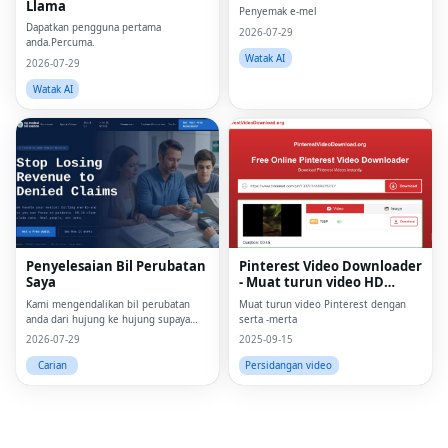
Llama
Penyemak e-mel
Dapatkan pengguna pertama
2026-07-29
anda.Percuma.
Watak AI
2026-07-29
Watak AI
Fac
Twi
Lin
Penyelesaian Bil Perubatan
Pinterest Video Downloader
Saya
- Muat turun video HD
Pin
dalam talian
Kami mengendalikan bil perubatan
Muat turun video Pinterest dengan
anda dari hujung ke hujung supaya
serta -merta
Sna
anda boleh memberi tumpuan kepada
2026-07-29
2025-09-15
pesakit
Wh
Carian
Persidangan video
Tel
Mes