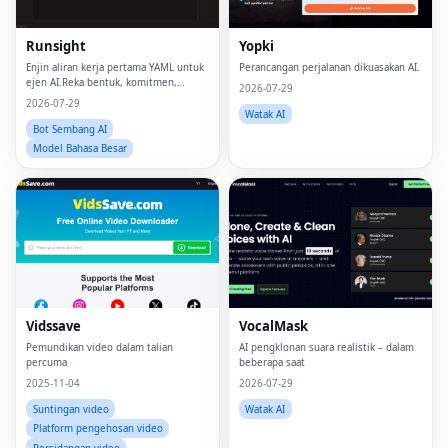
Runsight
Yopki
Enjin aliran kerja pertama YAML untuk
Perancangan perjalanan dikuasakan AI.
ejen AI.Reka bentuk, komitmen,
2026-07-29
jalankan, nilai.
2026-07-29
Watak AI
Bot Sembang AI
Model Bahasa Besar
Vidssave
VocalMask
Pemundikan video dalam talian
AI pengklonan suara realistik – dalam
percuma
beberapa saat
2025-11-04
2026-07-29
Suntingan video
Watak AI
Platform pengehosan video