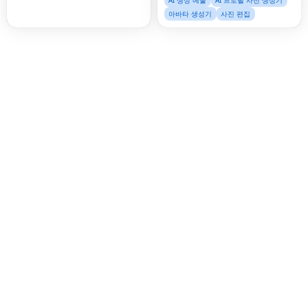
AI 생성 예술
AI 프로필 사진 생성기
아바타 생성기
사진 편집
Fac
Twi
Lin
Pin
Sna
Wh