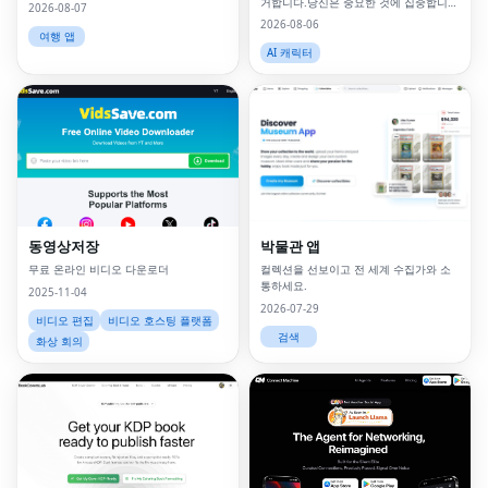
거합니다.당신은 중요한 것에 집중합니
2026-08-07
다.
2026-08-06
여행 앱
AI 캐릭터
동영상저장
박물관 앱
무료 온라인 비디오 다운로더
컬렉션을 선보이고 전 세계 수집가와 소
통하세요.
2025-11-04
2026-07-29
비디오 편집
비디오 호스팅 플랫폼
검색
화상 회의