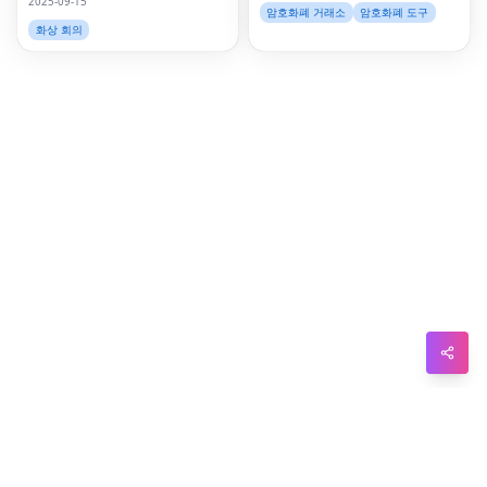
Wh
2025-09-15
암호화폐 거래소
암호화폐 도구
화상 회의
Tel
Mes
Lin
Red
Blo
Hac
Ne
Mes