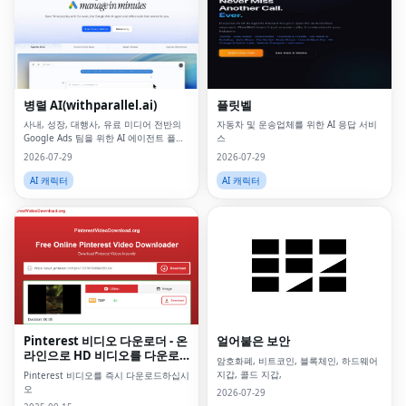
병렬 AI(withparallel.ai)
플릿벨
사내, 성장, 대행사, 유료 미디어 전반의
자동차 및 운송업체를 위한 AI 응답 서비
Google Ads 팀을 위한 AI 에이전트 플랫
스
폼입니다.
2026-07-29
2026-07-29
AI 캐릭터
AI 캐릭터
Fac
Twi
Lin
Pinterest 비디오 다운로더 - 온
얼어붙은 보안
Pin
라인으로 HD 비디오를 다운로
암호화폐, 비트코인, 블록체인, 하드웨어
드하십시오
Sna
지갑, 콜드 지갑,
Pinterest 비디오를 즉시 다운로드하십시
오
2026-07-29