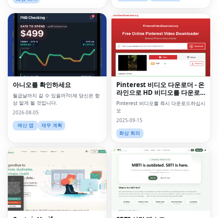
아니오를 확인하세요
Pinterest 비디오 다운로더 - 온
라인으로 HD 비디오를 다운로
월급날까지 갈 수 있을까?이제 당신은 항
드하십시오
상 알게 될 것입니다.
Pinterest 비디오를 즉시 다운로드하십시
오
2026-08-05
2025-09-15
예산 앱
재무 계획
화상 회의
Fac
Twi
Lin