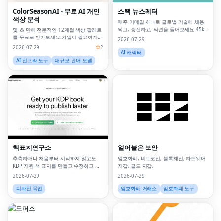
ColorSeasonAI - 무료 AI 개인
스택 뉴스레터
색상 분석
매주 이메일 하나로 글로벌 기술에 채용
되고, 승진하고, 의견을 들어보세요.45k
몇 초 만에 전문적인 12계절 색상 팔레트
가 신뢰합니다.
를 무료로 받아보세요.가입이 필요하지
2026-07-29
않습니다!
2026-07-29
2
AI 캐릭터
AI 인프라 도구
대규모 언어 모델
책표지연구소
얼어붙은 보안
추측하거나 처음부터 시작하지 않고도
암호화폐, 비트코인, 블록체인, 하드웨어
KDP 지원 책 표지를 만들고 수정하고 내
지갑, 콜드 지갑,
보낼 수 있습니다.
2026-07-29
2026-07-29
디자인 목업
암호화폐 거래소
암호화폐 도구