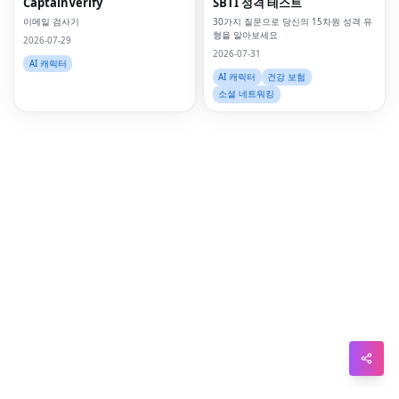
CaptainVerify
SBTI 성격 테스트
Pin
이메일 검사기
30가지 질문으로 당신의 15차원 성격 유
형을 알아보세요
Sna
2026-07-29
2026-07-31
AI 캐릭터
Wh
AI 캐릭터
건강 보험
소셜 네트워킹
Tel
Mes
Lin
Red
Blo
Hac
Ne
Mes