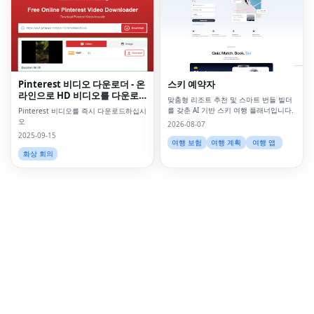
Fac
Twi
Lin
Pinterest 비디오 다운로더 - 온
스키 예약자
Pin
라인으로 HD 비디오를 다운로
맞춤형 리조트 추천 및 스마트 번들 빌더
드하십시오
Sna
를 갖춘 AI 기반 스키 여행 플래너입니다.
Pinterest 비디오를 즉시 다운로드하십시
오
2026-08-07
Wh
2025-09-15
여행 보험
여행 계획
여행 앱
화상 회의
Tel
Mes
Lin
Red
Blo
Hac
Ne