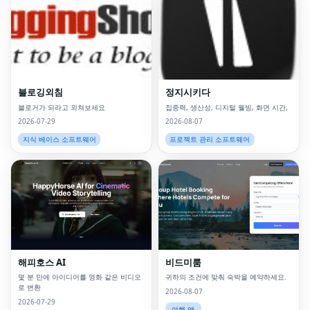
블로깅외침
정지시키다
블로거가 되라고 외쳐보세요
집중력, 생산성, 디지털 웰빙, 화면 시간,
2026-07-29
2026-08-07
지식 베이스 소프트웨어
프로젝트 관리 소프트웨어
해피호스 AI
비드미룸
몇 분 만에 아이디어를 영화 같은 비디오
귀하의 조건에 맞춰 숙박을 예약하세요.
로 변환
2026-08-07
2026-07-29
여행 앱