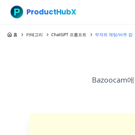
ProductHubX
홈
카테고리
ChatGPT 프롬프트
무작위 채팅/바주 캄
Bazoocam