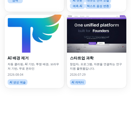
검색
AI 챗봇
대규모 언어 모델
예측 AI
텍스트 음성 변환
Fac
Twi
Lin
Pin
AI 배경 제거
스타트업 과학
Sna
자동 클리핑, AI 기반, 투명 배경, 브라우
창업자, 프로그램, 자본을 연결하는 연구
저 기반, 무료 온라인
지원 플랫폼입니다.
Wh
2026-08-04
2026-07-29
AI 생성 예술
AI 캐릭터
Tel
Mes
Lin
Red
Blo