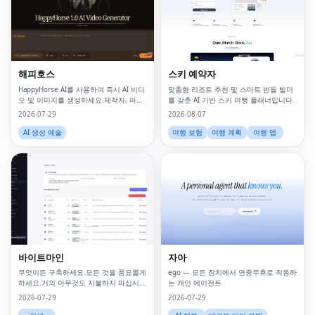
해피호스
스키 예약자
HappyHorse AI를 사용하여 즉시 AI 비디
맞춤형 리조트 추천 및 스마트 번들 빌더
오 및 이미지를 생성하세요.제작자, 마케
를 갖춘 AI 기반 스키 여행 플래너입니다.
팅 담당자, 기업을 위한 강력한 텍스트-비
2026-07-29
2026-08-07
디오 및 이미지 생성 플랫폼입니다.
AI 생성 예술
여행 보험
여행 계획
여행 앱
바이트마인
자아
무엇이든 구축하세요.모든 것을 풍요롭게
ego — 모든 장치에서 연중무휴로 작동하
하세요.거의 아무것도 지불하지 마십시
는 개인 에이전트
오.
2026-07-29
2026-07-29