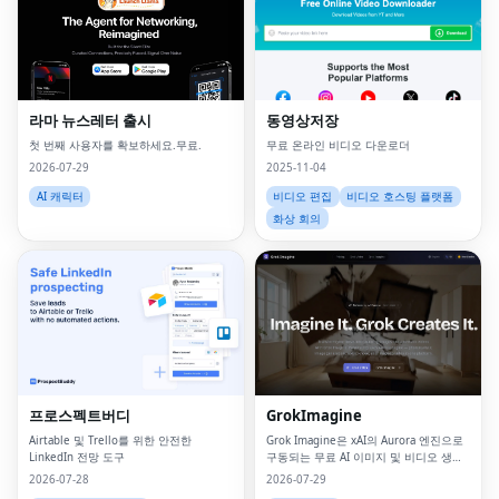
라마 뉴스레터 출시
동영상저장
첫 번째 사용자를 확보하세요.무료.
무료 온라인 비디오 다운로더
2026-07-29
2025-11-04
AI 캐릭터
비디오 편집
비디오 호스팅 플랫폼
화상 회의
프로스펙트버디
GrokImagine
Airtable 및 Trello를 위한 안전한
Grok Imagine은 xAI의 Aurora 엔진으로
LinkedIn 전망 도구
구동되는 무료 AI 이미지 및 비디오 생성
기입니다.Grok Imagine, Flux 2, Sora 2,
2026-07-28
2026-07-29
Veo 3, Imagen 4 및 Kling 2를 포함한