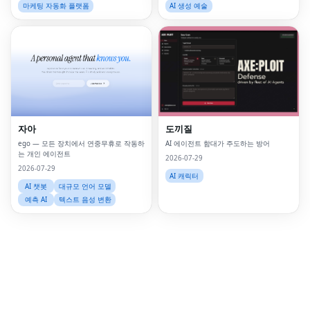
20개의 주요 AI 모델을 결합합니다.
마케팅 자동화 플랫폼
AI 생성 예술
Fac
Twi
Lin
자아
도끼질
Pin
ego — 모든 장치에서 연중무휴로 작동하
AI 에이전트 함대가 주도하는 방어
는 개인 에이전트
Sna
2026-07-29
2026-07-29
AI 캐릭터
Wh
AI 챗봇
대규모 언어 모델
예측 AI
텍스트 음성 변환
Tel
Mes
Lin
Red
Blo