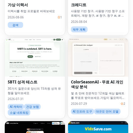
가상 이력서
크레디트
이력서를 취업 프로필로 바꿔보세요
사용량 기반 청구, 사용량 기반 청구 소프
트웨어, 계량 청구, ai 청구, 청구 ai, ai 수
2026-08-06
1
익 창출, 소비 기반 가격, 사용량 기반 청
2026-08-04
구란 무엇입니까, 계량 청구란 무엇입니
검색
까, u
재무 계획
SBTI 성격 테스트
ColorSeasonAI - 무료 AI 개인
색상 분석
30가지 질문으로 당신의 15차원 성격 유
형을 알아보세요
몇 초 만에 전문적인 12계절 색상 팔레트
를 무료로 받아보세요.가입이 필요하지
2026-07-31
않습니다!
2026-07-29
2
AI 캐릭터
건강 보험
AI 인프라 도구
대규모 언어 모델
소셜 네트워킹