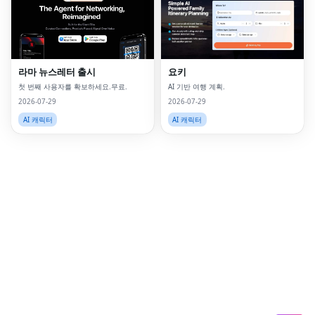
Lin
Pin
라마 뉴스레터 출시
요키
Sna
첫 번째 사용자를 확보하세요.무료.
AI 기반 여행 계획.
Wh
2026-07-29
2026-07-29
AI 캐릭터
AI 캐릭터
Tel
Mes
Lin
Red
Blo
Hac
Ne
Mes