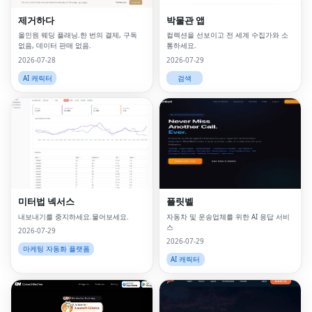
제거하다
박물관 앱
올인원 웨딩 플래닝.한 번의 결제, 구독
컬렉션을 선보이고 전 세계 수집가와 소
없음, 데이터 판매 없음.
통하세요.
2026-07-28
2026-07-29
AI 캐릭터
검색
미터법 넥서스
플릿벨
내보내기를 중지하세요.물어보세요.
자동차 및 운송업체를 위한 AI 응답 서비
스
2026-07-29
2026-07-29
마케팅 자동화 플랫폼
AI 캐릭터
Fac
Twi