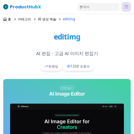
ProductHubX
한국어
홈
카테고리
AI 생성 예술
editimg
editimg
AI 편집 - 고급 AI 이미지 편집기
트렌딩
1208
조회수