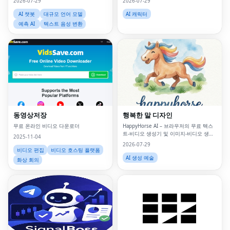
2026-07-29
2026-07-29
AI 챗봇
대규모 언어 모델
AI 캐릭터
예측 AI
텍스트 음성 변환
동영상저장
행복한 말 디자인
무료 온라인 비디오 다운로더
HappyHorse AI – 브라우저의 무료 텍스
트-비디오 생성기 및 이미지-비디오 생성
2025-11-04
기
2026-07-29
비디오 편집
비디오 호스팅 플랫폼
AI 생성 예술
화상 회의