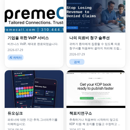
기업을 위한 VoIP 서비스
나의 의료비 청구 솔루션
비즈니스 VoIP, 제대로 완료되었습니다.
귀하가 환자에게 집중할 수 있도록 의료
청구서를 처음부터 끝까지 처리해 드립니
2026-07-29
다.
2026-07-29
AI 캐릭터
검색
Fac
Twi
Lin
Pin
듀오싱크
책표지연구소
Sna
파트너에 대한 기간 추적.그녀의주기를
추측하거나 처음부터 시작하지 않고도
이해하십시오.
KDP 지원 책 표지를 만들고 수정하고 내
보낼 수 있습니다.
Wh
2026-08-06
2026-07-29