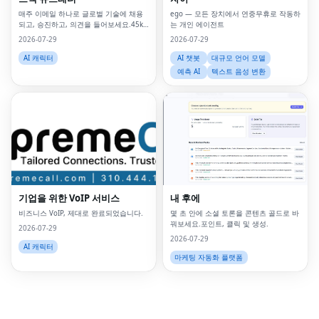
매주 이메일 하나로 글로벌 기술에 채용
ego — 모든 장치에서 연중무휴로 작동하
되고, 승진하고, 의견을 들어보세요.45k
는 개인 에이전트
가 신뢰합니다.
2026-07-29
2026-07-29
AI 캐릭터
AI 챗봇
대규모 언어 모델
예측 AI
텍스트 음성 변환
Fac
Twi
Lin
Pin
기업을 위한 VoIP 서비스
내 후에
Sna
비즈니스 VoIP, 제대로 완료되었습니다.
몇 초 안에 소셜 토론을 콘텐츠 골드로 바
꿔보세요.포인트, 클릭 및 생성.
2026-07-29
Wh
2026-07-29
AI 캐릭터
마케팅 자동화 플랫폼
Tel
Mes
Lin