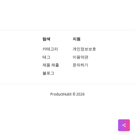
Pin
Sna
Wh
탐색
지원
Tel
카테고리
개인정보보호
Mes
태그
이용약관
Lin
제품 제출
문의하기
Red
블로그
Blo
Hac
ProductHubX © 2026
Ne
Mes