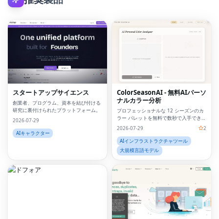
スタートアップサイエンス
ColorSeasonAI - 無料AIパーソ
ナルカラー分析
創業者、プログラム、資本を結び付ける
研究に裏付けられたプラットフォーム。
プロフェッショナルな 12 シーズンのカ
ラー パレットを無料で数秒で入手できま
2026-07-29
す。サインアップは必要ありません。
2026-07-29
2
AIキャラクター
AIインフラストラクチャツール
大規模言語モデル