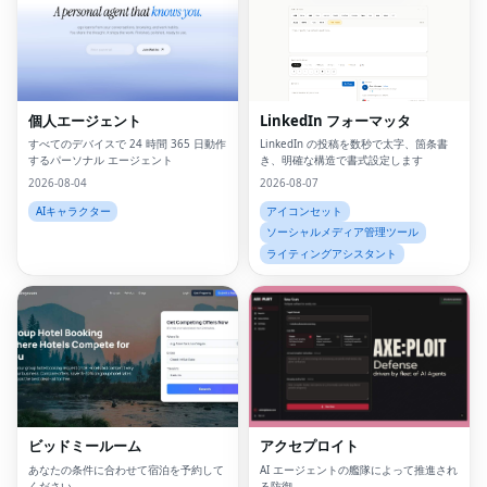
個人エージェント
LinkedIn フォーマッタ
すべてのデバイスで 24 時間 365 日動作
LinkedIn の投稿を数秒で太字、箇条書
するパーソナル エージェント
き、明確な構造で書式設定します
2026-08-04
2026-08-07
AIキャラクター
アイコンセット
ソーシャルメディア管理ツール
ライティングアシスタント
ビッドミールーム
アクセプロイト
あなたの条件に合わせて宿泊を予約して
AI エージェントの艦隊によって推進され
ください。
る防御