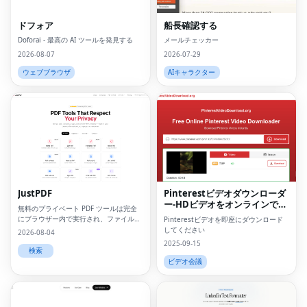
ドフォア
船長確認する
Doforai - 最高の AI ツールを発見する
メールチェッカー
2026-08-07
2026-07-29
ウェブブラウザ
AIキャラクター
JustPDF
Pinterestビデオダウンローダ
ー-HDビデオをオンラインでダ
無料のプライベート PDF ツールは完全
ウンロードしてください
にブラウザー内で実行され、ファイルが
Pinterestビデオを即座にダウンロード
デバイスの外に出ることはありません。
してください
2026-08-04
2025-09-15
検索
ビデオ会議