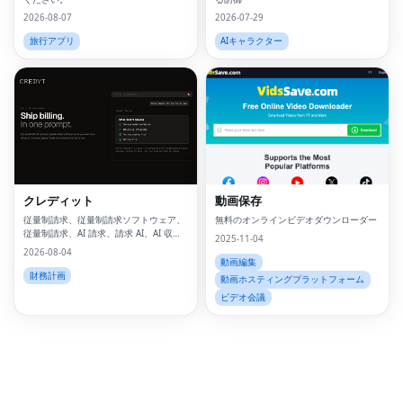
2026-08-07
2026-07-29
旅行アプリ
AIキャラクター
Fac
Twi
Lin
クレディット
動画保存
Pin
従量制請求、従量制請求ソフトウェア、
無料のオンラインビデオダウンローダー
従量制請求、AI 請求、請求 AI、AI 収益
2025-11-04
Sna
化、消費量ベースの価格設定、従量制請
2026-08-04
求とは、従量制請求とは、
動画編集
Wh
財務計画
動画ホスティングプラットフォーム
ビデオ会議
Tel
Mes
Lin