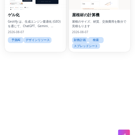
Lin
ゲル化
屋根材の計算機
Pin
Geolify は、生成エンジン最適化 (GEO)
屋根のサイズ、材質、交換費用を数分で
を通じて、ChatGPT、Gemini、
見積もります
Sna
Claude、Perplexity などの AI 検索プラ
2026-08-07
2026-08-07
ットフォーム内でブランドがランク付け
Wh
されるのを支援します。
予測AI
デザインリソース
財務計画
検索
スプレッドシート
Tel
Mes
Lin
Red
Blo
Hac
Ne
Mes