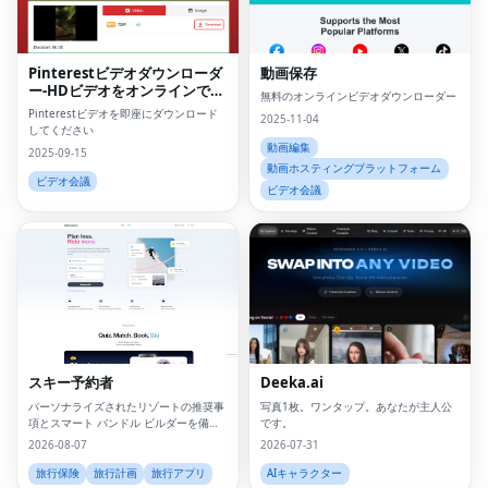
Pinterestビデオダウンローダ
動画保存
ー-HDビデオをオンラインでダ
無料のオンラインビデオダウンローダー
ウンロードしてください
Pinterestビデオを即座にダウンロード
2025-11-04
してください
動画編集
2025-09-15
動画ホスティングプラットフォーム
ビデオ会議
ビデオ会議
スキー予約者
Deeka.ai
パーソナライズされたリゾートの推奨事
写真1枚。ワンタップ。あなたが主人公
項とスマート バンドル ビルダーを備え
です。
た AI を活用したスキー旅行プランナ
2026-08-07
2026-07-31
ー。
旅行保険
旅行計画
旅行アプリ
AIキャラクター