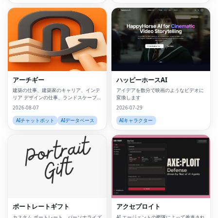
アーチギー
ハッピーホースAI
建築の仕事、建築家のキャリア、インテ
アイデアを数分で映画のようなビデオに
リア デザインの仕事、ランドスケープ
変換します
アーキテクトの仕事、BIM の仕事、都市
2026-08-07
2026-07-29
デザインのキャリア、サステナビリティ
コンサルタントの仕事、建築環境の仕
AIチャットボット
AIデータベース
AIキャラクター
事、建築の仕事
ポートレートギフト
アクセプロイト
カスタム ポートレート、パーソナライズ
AI エージェントの艦隊によって推進され