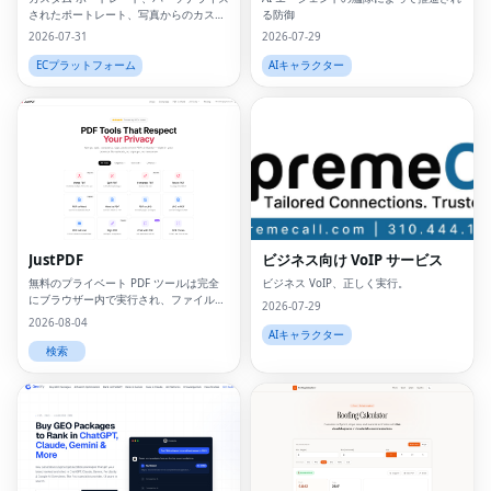
されたポートレート、写真からのカスタ
る防御
ム ポートレート、パーソナライズされた
2026-07-31
2026-07-29
ギフト、カスタム キャンバス プリン
ト、写真からのポートレート、カスタム
ECプラットフォーム
AIキャラクター
ウォール アート、パーソナライズされた
ウォール アート、カスタム アートワー
ク、デジタ
JustPDF
ビジネス向け VoIP サービス
無料のプライベート PDF ツールは完全
ビジネス VoIP、正しく実行。
にブラウザー内で実行され、ファイルが
2026-07-29
デバイスの外に出ることはありません。
2026-08-04
AIキャラクター
検索
Fac
Twi