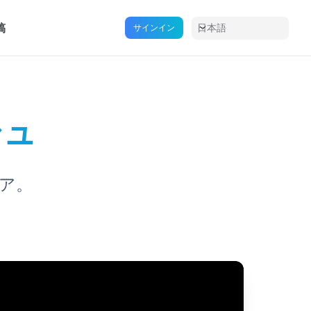
稿
日本語
サインイン
シュ
ア。