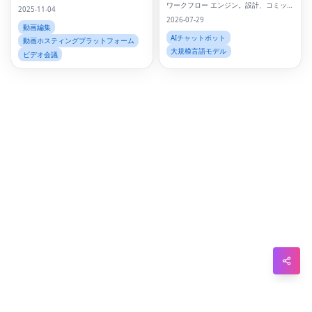
ワークフロー エンジン。設計、コミッ
2025-11-04
Sna
ト、実行、評価。
2026-07-29
動画編集
Wh
AIチャットボット
動画ホスティングプラットフォーム
大規模言語モデル
ビデオ会議
Tel
Mes
Lin
Red
Blo
Hac
Ne
Mes