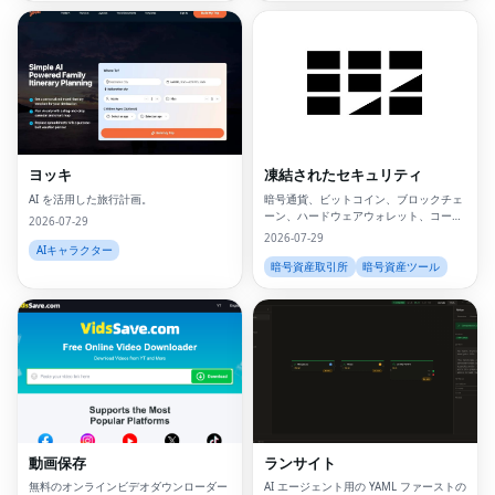
ヨッキ
凍結されたセキュリティ
AI を活用した旅行計画。
暗号通貨、ビットコイン、ブロックチェ
ーン、ハードウェアウォレット、コール
2026-07-29
ドウォレット、
2026-07-29
AIキャラクター
暗号資産取引所
暗号資産ツール
Fac
Twi
Lin
動画保存
ランサイト
Pin
無料のオンラインビデオダウンローダー
AI エージェント用の YAML ファーストの