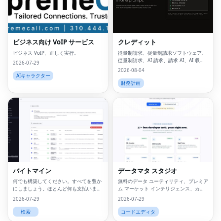
ビジネス向け VoIP サービス
クレディット
ビジネス VoIP、正しく実行。
従量制請求、従量制請求ソフトウェア、
従量制請求、AI 請求、請求 AI、AI 収益
2026-07-29
化、消費量ベースの価格設定、従量制請
2026-08-04
求とは、従量制請求とは、
AIキャラクター
財務計画
バイトマイン
データマタ スタジオ
何でも構築してください。すべてを豊か
無料のデータ ユーティリティ、プレミア
にしましょう。ほとんど何も支払いませ
ム マーケット インテリジェンス、カス
ん。
タム オートメーションを 1 つのプラッ
2026-07-29
2026-07-29
トフォームで提供します。
検索
コードエディタ