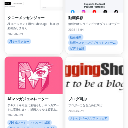
クローメッセンジャー
動画保存
AI エージェント用の iMessage - Mac は
無料のオンラインビデオダウンローダー
必要ありません
2025-11-04
2026-07-29
動画編集
AIキャラクター
動画ホスティングプラットフォーム
ビデオ会議
AIマンガジェネレーター
ブログ叫ぶ
テキストを即座に素晴らしいマンガアー
ブロガーになるために叫ぶ
トに変換します。描画スキルは必要あり
2026-07-29
ません。
2026-07-29
ナレッジベースソフトウェア
AI生成アート
アバター生成器