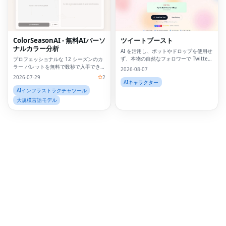
Twi
Lin
ColorSeasonAI - 無料AIパーソ
ツイートブースト
ナルカラー分析
Pin
AI を活用し、ボットやドロップを使用せ
ず、本物の自然なフォロワーで Twitter
プロフェッショナルな 12 シーズンのカ
のフォロワーを増やしましょう。
ラー パレットを無料で数秒で入手できま
Sna
2026-08-07
す。サインアップは必要ありません。
2026-07-29
2
AIキャラクター
Wh
AIインフラストラクチャツール
大規模言語モデル
Tel
Mes
Lin
Red
Blo
Hac
Ne
Mes