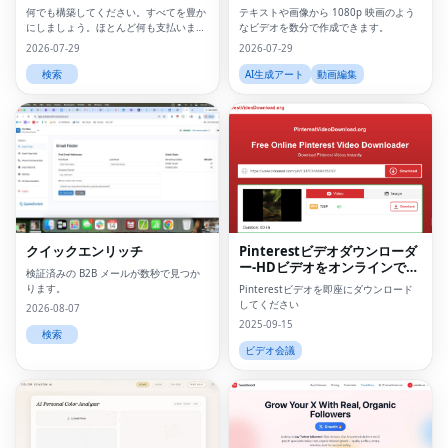
何でも構築してください。すべてを豊か
テキストや画像から 1080p 映画のよう
にしましょう。ほとんど何も支払いませ
なビデオを数分で作成できます。
ん。
2026-07-29
2026-07-29
検索
AI生成アート
動画編集
クイックエンリッチ
Pinterestビデオダウンローダ
ー-HDビデオをオンラインでダ
検証済みの B2B メールが数秒で​​見つか
ウンロードしてください
ります。
Pinterestビデオを即座にダウンロード
してください
2026-08-07
2025-09-15
検索
ビデオ会議
Fac