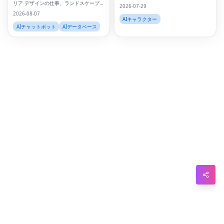
リア デザインの仕事、ランドスケープ
2026-07-29
アーキテクトの仕事、BIM の仕事、都市
Wh
2026-08-07
デザインのキャリア、サステナビリティ
AIキャラクター
コンサルタントの仕事、建築環境の仕
AIチャットボット
AIデータベース
Tel
事、建築の仕事
Mes
Lin
Red
Blo
Hac
Ne
Mes