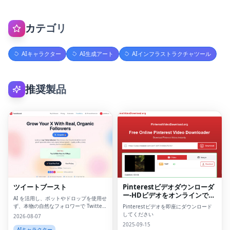
カテゴリ
AIキャラクター
AI生成アート
AIインフラストラクチャツール
推奨製品
ツイートブースト
Pinterestビデオダウンローダ
ー-HDビデオをオンラインでダ
AI を活用し、ボットやドロップを使用せ
ウンロードしてください
ず、本物の自然なフォロワーで Twitter
Pinterestビデオを即座にダウンロード
のフォロワーを増やしましょう。
してください
2026-08-07
2025-09-15
AIキャラクター