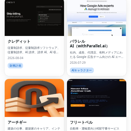
クレディット
パラレル
AI（withParallel.ai）
従量制請求、従量制請求ソフトウェア、
従量制請求、AI 請求、請求 AI、AI 収益
社内、成長、代理店、有料メディアにわ
化、消費量ベースの価格設定、従量制請
たる Google 広告チーム向けの AI エー
2026-08-04
求とは、従量制請求とは、
ジェント プラットフォーム。
2026-07-29
財務計画
AIキャラクター
Fac
Twi
Lin
Pin
アーチギー
フリートベル
Sna
建築の仕事、建築家のキャリア、インテ
自動車・運輸業向けAI留守番サービス