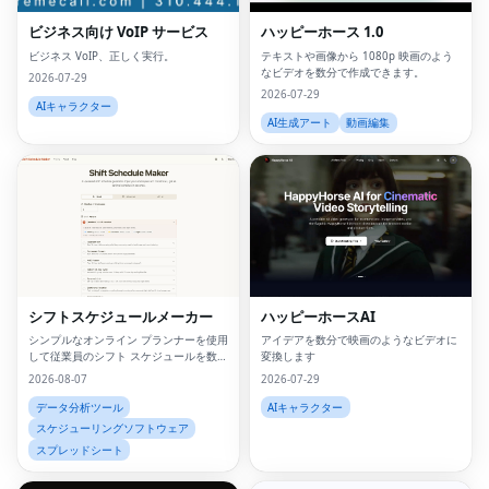
ビジネス向け VoIP サービス
ハッピーホース 1.0
ビジネス VoIP、正しく実行。
テキストや画像から 1080p 映画のよう
なビデオを数分で作成できます。
2026-07-29
2026-07-29
AIキャラクター
AI生成アート
動画編集
シフトスケジュールメーカー
ハッピーホースAI
シンプルなオンライン プランナーを使用
アイデアを数分で映画のようなビデオに
して従業員のシフト スケジュールを数分
変換します
で作成します
2026-08-07
2026-07-29
データ分析ツール
AIキャラクター
スケジューリングソフトウェア
スプレッドシート