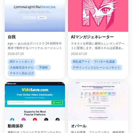
自我
AIマンガジェネレーター
ego — あらゆるデバイスで 24 時間年中
テキストを即座に素晴らしいマンガアー
無休で動作するパーソナル エージェント
トに変換します。描画スキルは必要あり
ません。
2026-07-29
2026-07-29
AIチャットボット
AI生成アート
アバター生成器
大規模言語モデル
予測AI
デザインインスピレーションサイト
テキスト読み上げ
動画保存
オパール
無料のオンラインビデオダウンローダー
個人起業家、フリーランサー、神経発散