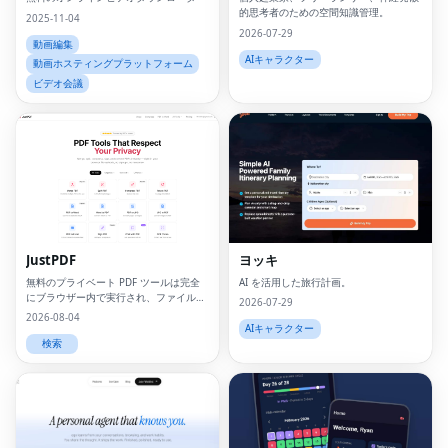
的思考者のための空間知識管理。
2025-11-04
2026-07-29
動画編集
AIキャラクター
動画ホスティングプラットフォーム
ビデオ会議
JustPDF
ヨッキ
無料のプライベート PDF ツールは完全
AI を活用した旅行計画。
にブラウザー内で実行され、ファイルが
2026-07-29
デバイスの外に出ることはありません。
2026-08-04
AIキャラクター
検索