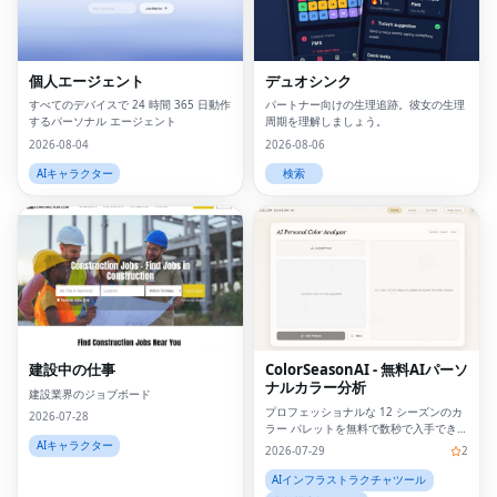
個人エージェント
デュオシンク
すべてのデバイスで 24 時間 365 日動作
パートナー向けの生理追跡。彼女の生理
するパーソナル エージェント
周期を理解しましょう。
2026-08-04
2026-08-06
AIキャラクター
検索
建設中の仕事
ColorSeasonAI - 無料AIパーソ
ナルカラー分析
建設業界のジョブボード
プロフェッショナルな 12 シーズンのカ
2026-07-28
ラー パレットを無料で数秒で入手できま
す。サインアップは必要ありません。
AIキャラクター
2026-07-29
2
AIインフラストラクチャツール