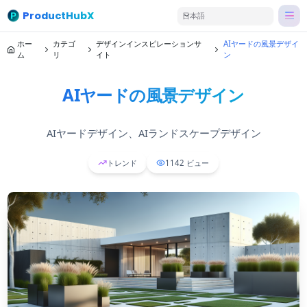
ProductHubX
日本語
ホー
カテゴ
デザインインスピレーションサ
AIヤードの風景デザイ
ム
リ
イト
ン
AIヤードの風景デザイン
AIヤードデザイン、AIランドスケープデザイン
トレンド
1142
ビュー