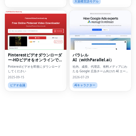
大規模言語モデル
Fac
Twi
Lin
Pinterestビデオダウンローダ
パラレル
Pin
ー-HDビデオをオンラインでダ
AI（withParallel.ai）
ウンロードしてください
Sna
Pinterestビデオを即座にダウンロード
社内、成長、代理店、有料メディアにわ
してください
たる Google 広告チーム向けの AI エー
ジェント プラットフォーム。
Wh
2025-09-15
2026-07-29
ビデオ会議
AIキャラクター
Tel
Mes
Lin
Red
Blo