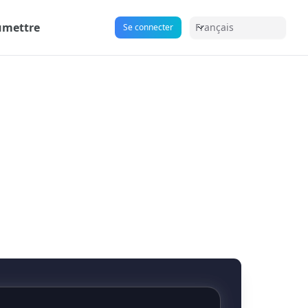
umettre
Français
Se connecter