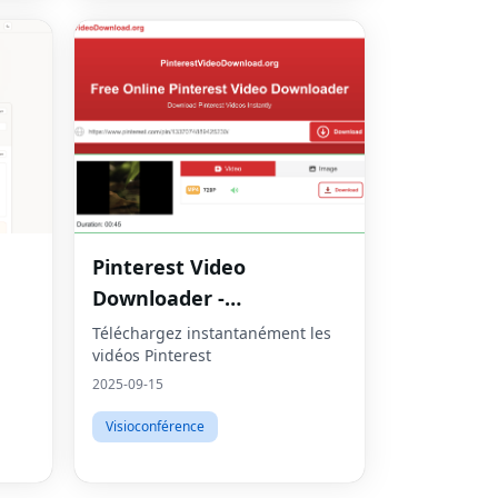
Pinterest Video
Fac
Downloader -
Twit
Télécharger des vidéos
Téléchargez instantanément les
vidéos Pinterest
HD en ligne
Lin
2025-09-15
Pint
Visioconférence
Sna
Wha