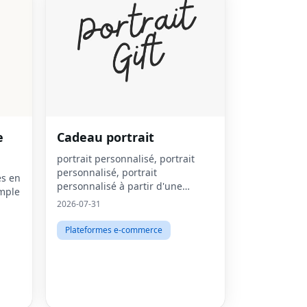
e
Cadeau portrait
portrait personnalisé, portrait
personnalisé, portrait
es en
personnalisé à partir d'une
mple
photo, cadeau personnalisé,
2026-07-31
impression sur toile
personnalisée, portrait à partir
Plateformes e-commerce
d'une photo, art mural per