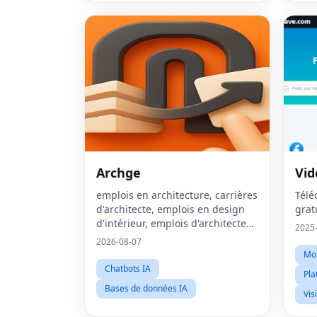
Archge
Vid
emplois en architecture, carrières
Télé
d'architecte, emplois en design
grat
d'intérieur, emplois d'architecte
2025
paysagiste, emplois BIM,
2026-08-07
carrières en design urbain,
Mo
emplois de consultant en
Chatbots IA
Pla
développemen
Bases de données IA
Vis