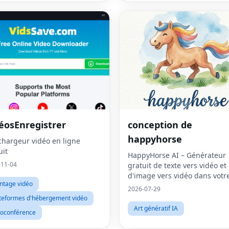
éosEnregistrer
conception de
happyhorse
chargeur vidéo en ligne
uit
HappyHorse AI – Générateur
-11-04
gratuit de texte vers vidéo et
d'image vers vidéo dans votr
ntage vidéo
navigateur
2026-07-29
teformes d'hébergement vidéo
Art génératif IA
ioconférence