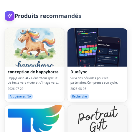
Produits recommandés
conception de happyhorse
DuoSync
HappyHorse AI – Générateur gratuit
Suivi des périodes pour les
de texte vers vidéo et d'image vers
partenaires.Comprenez son cycle.
vidéo dans votre navigateur
2026-07-29
2026-08-06
Art génératif IA
Recherche