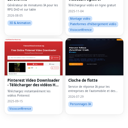
Générateur de miniatures IA pour les
Téléchargeur vidéo en ligne gratuit
RPG DnD et sur table
2025-11-04
2026-08-05
Montage vidéo
3D & Animation
Plateformes d'hébergement vidéo
Visioconférence
Fac
Twi
Lin
Pinterest Video Downloader
Cloche de flotte
- Télécharger des vidéos HD
Pin
Service de réponse IA pour les
en ligne
entreprises de l'automobile et des
Téléchargez instantanément les
transports
vidéos Pinterest
Sna
2026-07-29
2025-09-15
Personnages IA
Wh
Visioconférence
Tel
Mes