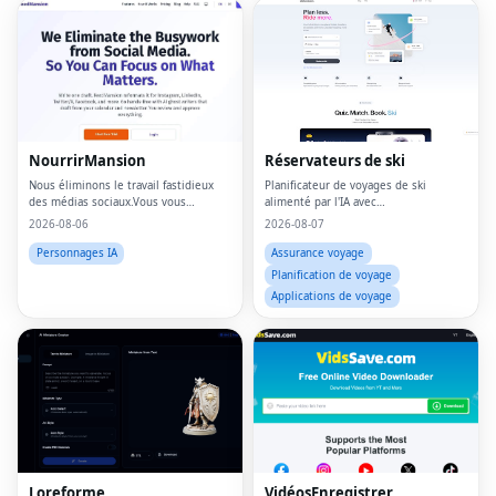
NourrirMansion
Réservateurs de ski
Nous éliminons le travail fastidieux
Planificateur de voyages de ski
des médias sociaux.Vous vous
alimenté par l'IA avec
concentrez sur ce qui compte.
recommandations de stations
2026-08-06
2026-08-07
personnalisées et générateur de
forfaits intelligent.
Personnages IA
Assurance voyage
Planification de voyage
Applications de voyage
Loreforme
VidéosEnregistrer