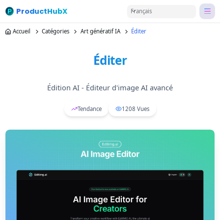
ProductHubX
Français
Accueil
Catégories
Art génératif IA
Éditer
Éditer
Édition AI - Éditeur d'image AI avancé
Tendance
1208
Vues