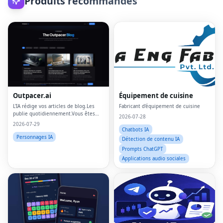
Produits recommandés
Outpacer.ai
Équipement de cuisine
L'IA rédige vos articles de blog.Les
Fabricant d'équipement de cuisine
publie quotidiennement.Vous êtes
2026-07-28
classé sur Google et ChatGPT
2026-07-29
Chatbots IA
Personnages IA
Détection de contenu IA
Prompts ChatGPT
Applications audio sociales