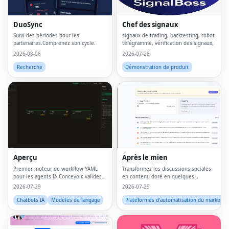
DuoSync
Chef des signaux
Suivi des périodes pour les
signaux de trading, backtesting, robot
partenaires.Comprenez son cycle.
télégramme, vérification des signaux,
2026-08-06
2026-07-28
Recherche
Démonstration de produit
Aperçu
Après le mien
Premier moteur de workflow YAML
Transformez les discussions sociales
pour les agents IA.Concevoir, valider,
en contenu doré en quelques
exécuter, évaluer.
secondes.Pointez, cliquez et créez.
2026-07-29
2026-07-29
Chatbots IA
Modèles de langage
Plateformes d'automatisation du marketin