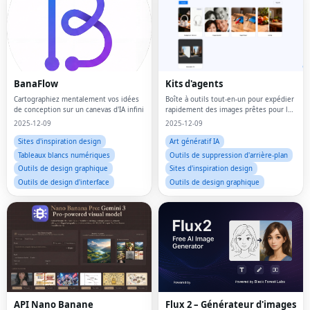
BanaFlow
Kits d'agents
Cartographiez mentalement vos idées
Boîte à outils tout-en-un pour expédier
de conception sur un canevas d'IA infini
rapidement des images prêtes pour le
commerce
2025-12-09
2025-12-09
Sites d'inspiration design
Art génératif IA
Tableaux blancs numériques
Outils de suppression d'arrière-plan
Outils de design graphique
Sites d'inspiration design
Outils de design d'interface
Outils de design graphique
API Nano Banane
Flux 2 – Générateur d'images