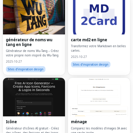
générateur de noms wu
carte md2 en ligne
tang en ligne
Transformez votre Markdown en belles
cartes.
Générateur de noms Wu-Tang – Créez
votre propre nom inspiré du Wu-Tang
2025-10-27
2025-10-27
Sites d'inspiration design
Sites d'inspiration design
Icône
ménage
Générateur d'icônes AI gratuit - Créez
Comparez les modèles d'images IA avec
des icônes, des favicons et des logos
une seule invite