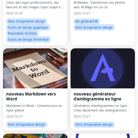
Créez des logos professionnels, des
AI Banana - Transformez vos photos
favicons et des images Open Graph en
avec AI Magic en un clic
quelques secondes.
2025-10-25
2025-10-27
Sites d'inspiration design
Art génératif IA
Outils de design graphique
Sites d'inspiration design
Ensembles d'icônes
Outils de design d'interface
nouveau Markdown vers
nouveau générateur
Word
d'ambigramme en ligne
Markdown to Word – Convertisseur en
Générateur d'ambigrammes en ligne -
ligne gratuit
Créez facilement des ambigrammes
personnalisés
2025-10-27
2025-10-27
Sites d'inspiration design
Sites d'inspiration design