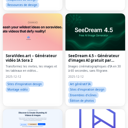
Ressources de design
SoraVideo.art – Générateur
SeeDream 4.5 – Générateur
vidéo IA Sora 2
d'images AI gratuit par
ByteDance
Transformez les invites, les images et
Images cinématographiques d'IA en 30
les tableaux en vidéos
à 60 secondes, sans filigrane.
cinématographiques Sora 2.
2025-12-12
2025-12-12
Sites d'inspiration design
Art génératif IA
Montage vidéo
Sites d'inspiration design
Ensembles d'icônes
Édition de photos