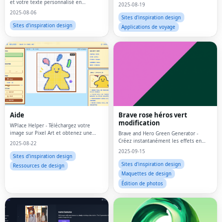
couleurs.
et votre texte personnalisé en
2025-08-19
panneaux de prophétie de Deltarune
2025-08-06
puissants et mystérieux.
Sites d'inspiration design
Sites d'inspiration design
Applications de voyage
Aide
Brave rose héros vert
modification
WPlace Helper - Téléchargez votre
image sur Pixel Art et obtenez une
Brave and Hero Green Generator -
idée d'art pixel
Créez instantanément les effets en
2025-08-22
ligne du filtre vert à rose
2025-09-15
Sites d'inspiration design
Sites d'inspiration design
Ressources de design
Maquettes de design
Édition de photos