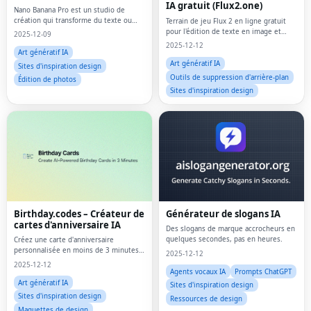
IA gratuit (Flux2.one)
Nano Banana Pro est un studio de
création qui transforme du texte ou
Terrain de jeu Flux 2 en ligne gratuit
des images de référence en visuels
pour l'édition de texte en image et
2025-12-09
raffinés et en courts clips entièrement
d'images en langage naturel avec
2025-12-12
en ligne.
plusieurs formats d'image et variantes
Art génératif IA
Pro/Max.
Art génératif IA
Sites d'inspiration design
Outils de suppression d'arrière-plan
Édition de photos
Sites d'inspiration design
Birthday.codes – Créateur de
Générateur de slogans IA
cartes d'anniversaire IA
Des slogans de marque accrocheurs en
quelques secondes, pas en heures.
Créez une carte d'anniversaire
personnalisée en moins de 3 minutes
2025-12-12
avec l'IA.
2025-12-12
Agents vocaux IA
Prompts ChatGPT
Art génératif IA
Sites d'inspiration design
Sites d'inspiration design
Ressources de design
Maquettes de design