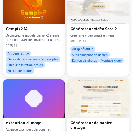
Gempix2 IA
Générateur vidéo Sora 2
Découvrez le modèle Gempix2 avancé
Créer une vidéo Sora 2 en ligne
de Google avec des invites textuelles
2025-11-11
simples et jusqu'à 9 images de
2025-11-11
référence pour des résultats
Art génératif IA
époustouflants et cohérents.
Art génératif IA
Sites d'inspiration design
Outils de suppression d'arrière-plan
Édition de photos
Montage vidéo
Sites d'inspiration design
Édition de photos
extension d'image
Générateur de papier
vintage
AI Image Extender : dérogner et