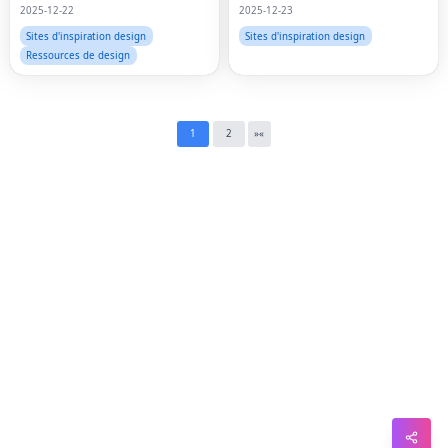
Lin
2025-12-22
2025-12-23
Sites d'inspiration design
Sites d'inspiration design
Pin
Ressources de design
Sna
Wh
1
2
»
«
Tel
Mes
Lin
Red
Blo
Hac
Ne
Mes