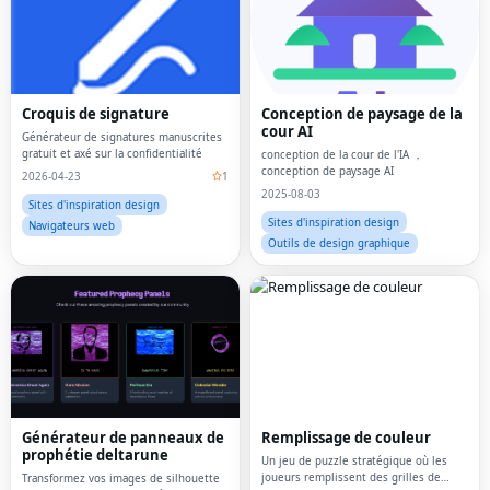
Croquis de signature
Conception de paysage de la
cour AI
Générateur de signatures manuscrites
gratuit et axé sur la confidentialité
conception de la cour de l'IA ，
conception de paysage AI
2026-04-23
1
2025-08-03
Sites d'inspiration design
Sites d'inspiration design
Navigateurs web
Outils de design graphique
Générateur de panneaux de
Remplissage de couleur
prophétie deltarune
Un jeu de puzzle stratégique où les
joueurs remplissent des grilles de
Transformez vos images de silhouette