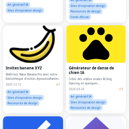
Art génératif IA
Art génératif IA
Sites d'inspiration design
Sites d'inspiration design
Ressources de design
Fonds d'écran
Invites banane XYZ
Générateur de danse de
chien IA
Maîtrisez Nano Banana Pro avec notre
bibliothèque d'invites époustouflantes.
Créez des vidéos virales AI Dog
Dancing en quelques
2025-12-12
1
secondes.Téléchargez une photo de
2026-03-20
1
votre chien, choisissez un modèle de
Art génératif IA
danse et laissez notre générateur de
Art génératif IA
Sites d'inspiration design
danse de chien AI donner vie à
Sites d'inspiration design
Ressources de design
Ressources de design