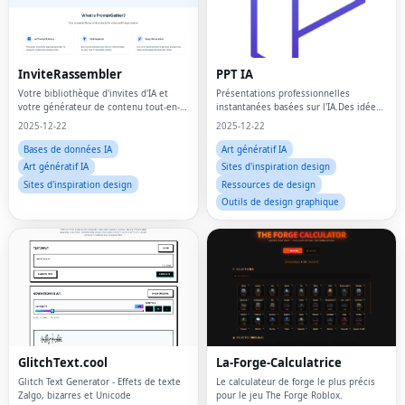
InviteRassembler
PPT IA
Votre bibliothèque d'invites d'IA et
Présentations professionnelles
votre générateur de contenu tout-en-
instantanées basées sur l'IA.Des idées
un
aux decks en quelques minutes.
2025-12-22
2025-12-22
Bases de données IA
Art génératif IA
Art génératif IA
Sites d'inspiration design
Sites d'inspiration design
Ressources de design
Outils de design graphique
Fac
GlitchText.cool
La-Forge-Calculatrice
Twi
Glitch Text Generator - Effets de texte
Le calculateur de forge le plus précis
Zalgo, bizarres et Unicode
pour le jeu The Forge Roblox.