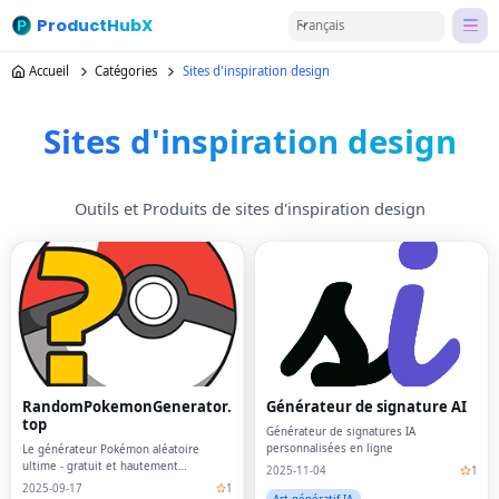
ProductHubX
Français
Accueil
Catégories
Sites d'inspiration design
Sites d'inspiration design
Outils et Produits de sites d'inspiration design
RandomPokemonGenerator.
Générateur de signature AI
top
Générateur de signatures IA
personnalisées en ligne
Le générateur Pokémon aléatoire
ultime - gratuit et hautement
2025-11-04
1
personnalisable
2025-09-17
1