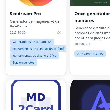
Seedream Pro
Once generador
nombres
Generador de imágenes AI de
ByteDance
Generador gratuito d
2025-10-30
1
nombres de elfos im
por IA para juegos d
Generadores de Retratos IA
escritura fantástica 
2026-07-03
rol
Herramientas de eliminación de fondo
Arte Generativo IA
Herramientas de diseño gráfico
Edición de fotos