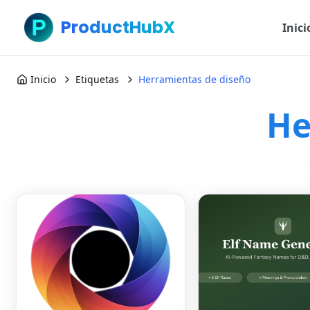
ProductHubX
Inici
Inicio
Etiquetas
Herramientas de diseño
He