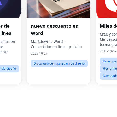
r de
nuevo descuento en
Miles d
línea
Word
Cree y co
Mii perso
ramas en
Markdown a Word –
forma gra
as
Convertidor en línea gratuito
consola.
2025-10-09
mente
2025-10-27
Recursos 
Sitios web de inspiración de diseño
ón de diseño
Herramien
Navegado