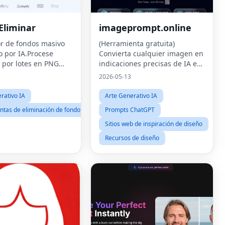
Eliminar
imageprompt.online
r de fondos masivo
(Herramienta gratuita)
 por IA.Procese
Convierta cualquier imagen en
por lotes en PNG
indicaciones precisas de IA en
ntes al instante.
segundos.
2026-05-13
rativo IA
Arte Generativo IA
tas de eliminación de fondo
Prompts ChatGPT
Sitios web de inspiración de diseño
Recursos de diseño