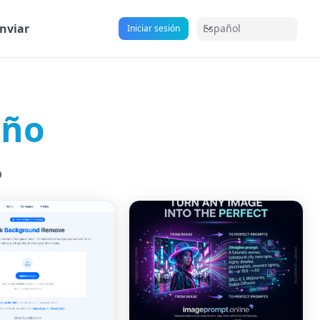
nviar
Español
Iniciar sesión
eño
o