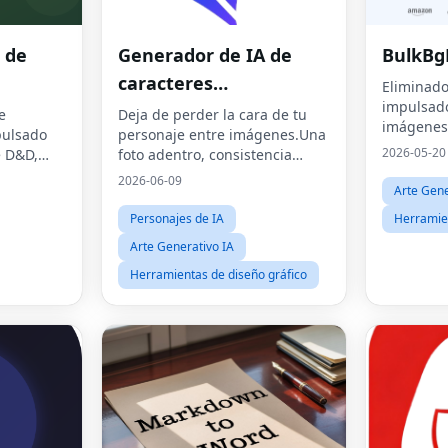
 de
Generador de IA de
BulkBg
caracteres
Eliminado
impulsado
consistentes
e
Deja de perder la cara de tu
imágenes 
pulsado
personaje entre imágenes.Una
transpare
2026-05-20
e D&D,
foto adentro, consistencia
y juegos de
perfecta afuera.
2026-06-09
Arte Gene
Personajes de IA
Herramien
Arte Generativo IA
Herramientas de diseño gráfico