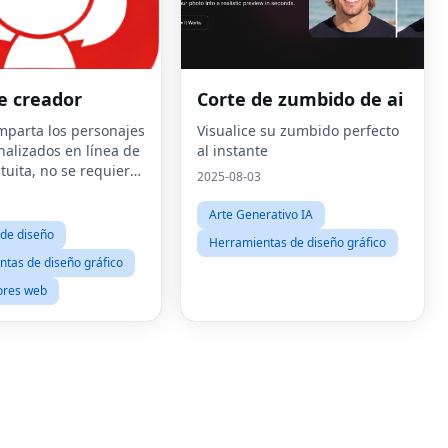
e creador
Corte de zumbido de ai
mparta los personajes
Visualice su zumbido perfecto
Fac
nalizados en línea de
al instante
tuita, no se requiere
2025-08-03
Twit
Arte Generativo IA
Lin
de diseño
Herramientas de diseño gráfico
Pint
tas de diseño gráfico
res web
Sna
Wha
Tel
Mes
Line