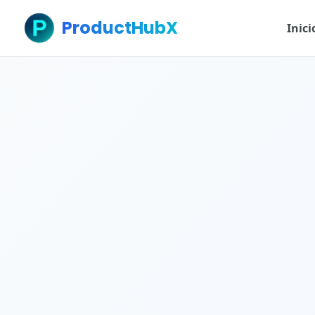
ProductHubX
Inici