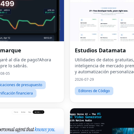
 marque
Estudios Datamata
garé al día de pago?Ahora
Utilidades de datos gratuitas
pre lo sabrás.
inteligencia de mercado pr
y automatización personaliz
-08-05
en una sola plataforma.
2026-07-29
icaciones de presupuesto
Editores de Código
nificación financiera