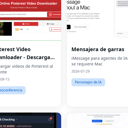
terest Video
Mensajera de garras
nloader - Descargar
iMessage para agentes de IA
se requiere Mac
eos HD en línea
argar videos de Pinterest al
2026-07-29
ante
-09-15
Personajes de IA
eoconferencia