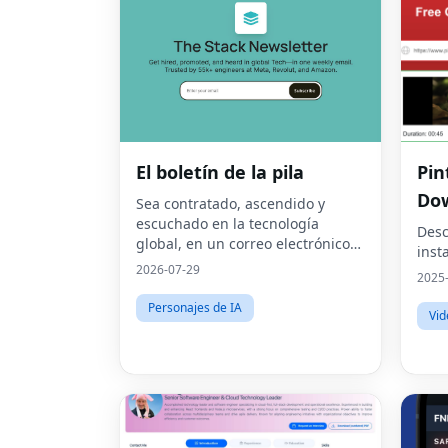
El boletín de la pila
Pin
Dow
Sea contratado, ascendido y
escuchado en la tecnología
vid
Desc
global, en un correo electrónico
inst
semanal.Con la confianza de 45k.
2026-07-29
2025
Personajes de IA
Vid