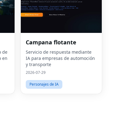
Fac
Campana flotante
Twit
o de
Servicio de respuesta mediante
o en
IA para empresas de automoción
Lin
y transporte
Pint
2026-07-29
Sna
Personajes de IA
Wha
Tel
Mes
Line