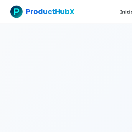
ProductHubX
Inici