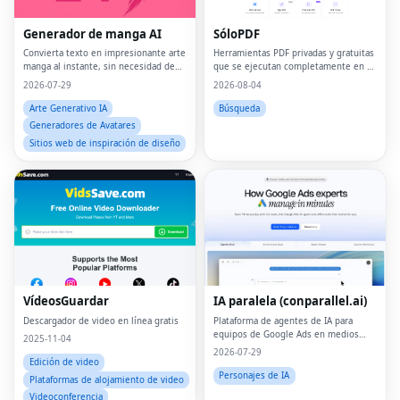
Generador de manga AI
SóloPDF
Convierta texto en impresionante arte
Herramientas PDF privadas y gratuitas
manga al instante, sin necesidad de
que se ejecutan completamente en su
habilidades de dibujo.
navegador: los archivos nunca salen
2026-07-29
2026-08-04
de su dispositivo.
Arte Generativo IA
Búsqueda
Generadores de Avatares
Sitios web de inspiración de diseño
VídeosGuardar
IA paralela (conparallel.ai)
Descargador de video en línea gratis
Plataforma de agentes de IA para
equipos de Google Ads en medios
2025-11-04
internos, de crecimiento, agencias y
2026-07-29
medios pagos.
Edición de video
Personajes de IA
Plataformas de alojamiento de video
Videoconferencia