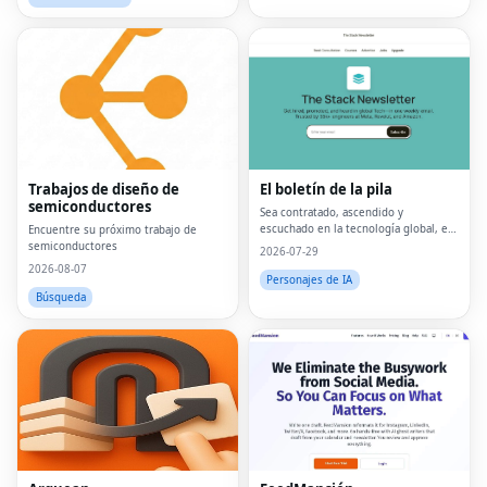
Trabajos de diseño de
El boletín de la pila
semiconductores
Sea contratado, ascendido y
escuchado en la tecnología global, en
Encuentre su próximo trabajo de
un correo electrónico semanal.Con la
semiconductores
2026-07-29
confianza de 45k.
2026-08-07
Personajes de IA
Búsqueda
Fac
Twi
Lin