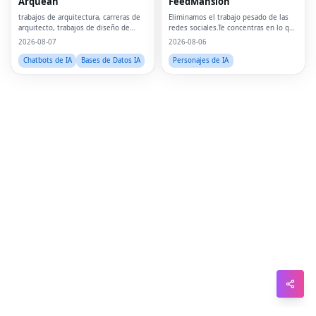
Arquean
FeedMansión
Pin
trabajos de arquitectura, carreras de
Eliminamos el trabajo pesado de las
arquitecto, trabajos de diseño de
redes sociales.Te concentras en lo que
Sna
interiores, trabajos de arquitecto
importa.
2026-08-07
2026-08-06
paisajista, trabajos de BIM, carreras de
Wh
diseño urbano, trabajos de consultor
Chatbots de IA
Bases de Datos IA
Personajes de IA
de sos
Tel
Mes
Lin
Red
Blo
Hac
Ne
Mes