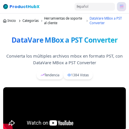
ProductHubX
Español
Herramientas de soporte
DataVare MBox a PST
Inicio
Categorías
al cliente
Converter
DataVare MBox a PST Converter
Convierta los múltiples archivos mbox en formato PST, con
DataVare MBox a PST Converter
Tendencia
1384
Vistas