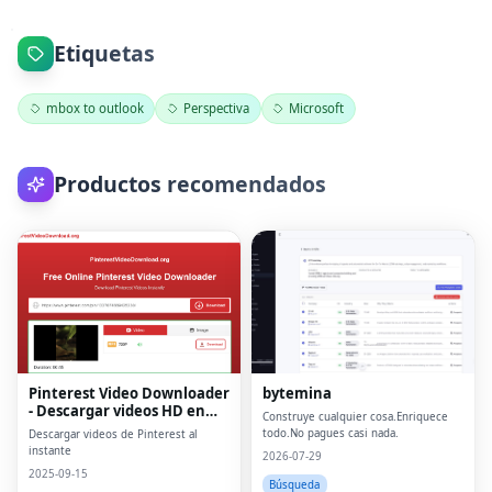
Etiquetas
mbox to outlook
Perspectiva
Microsoft
Productos recomendados
Pinterest Video Downloader
bytemina
- Descargar videos HD en
Construye cualquier cosa.Enriquece
línea
todo.No pagues casi nada.
Descargar videos de Pinterest al
instante
2026-07-29
2025-09-15
Búsqueda