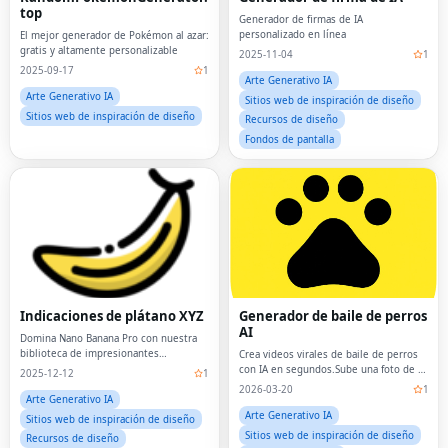
top
Generador de firmas de IA
personalizado en línea
El mejor generador de Pokémon al azar:
gratis y altamente personalizable
2025-11-04
1
2025-09-17
1
Arte Generativo IA
Arte Generativo IA
Sitios web de inspiración de diseño
Sitios web de inspiración de diseño
Recursos de diseño
Fondos de pantalla
Indicaciones de plátano XYZ
Generador de baile de perros
AI
Domina Nano Banana Pro con nuestra
biblioteca de impresionantes
Crea videos virales de baile de perros
indicaciones.
con IA en segundos.Sube una foto de tu
2025-12-12
1
perro, elige una plantilla de baile y deja
2026-03-20
1
que nuestro AI Dog Dancing Generator
Arte Generativo IA
le dé vida a tu mascota con movim
Arte Generativo IA
Sitios web de inspiración de diseño
Sitios web de inspiración de diseño
Recursos de diseño