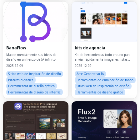
BanaFlow
kits de agencia
Mapee mentalmente sus ideas de
Kit de herramientas todo en uno para
diseño en un lienzo de IA infinito
enviar rápidamente imágenes listas
para el comercio
2025-12-09
2025-12-09
Sitios web de inspiración de diseño
Arte Generativo IA
Pizarras digitales
Herramientas de eliminación de fondo
Herramientas de diseño gráfico
Sitios web de inspiración de diseño
Herramientas de diseño de interfaz
Herramientas de diseño gráfico