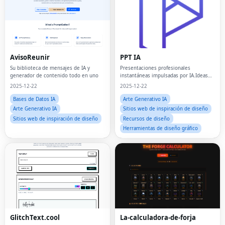
AvisoReunir
PPT IA
Su biblioteca de mensajes de IA y
Presentaciones profesionales
generador de contenido todo en uno
instantáneas impulsadas por IA.Ideas
para terrazas en minutos.
2025-12-22
2025-12-22
Bases de Datos IA
Arte Generativo IA
Arte Generativo IA
Sitios web de inspiración de diseño
Sitios web de inspiración de diseño
Recursos de diseño
Herramientas de diseño gráfico
Fac
GlitchText.cool
La-calculadora-de-forja