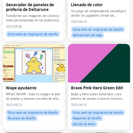
Generador de paneles de
Llenado de color
profecía de Deltarune
Un juego de rompecabezas estratégico
donde los jugadores llenan las
Transforme sus imágenes de silueta y
cuadrículas con colores.
texto personalizado en los poderosos y
2025-08-19
misteriosos paneles de profecía de
2025-08-06
Deltarune.
Sitios web de inspiración de diseño
Sitios web de inspiración de diseño
Aplicaciones de viaje
Wape ayudante
Brave Pink Hero Green Edit
WPLET HELPER - Sube tu imagen al arte
Brave y Hero Green Generator: cree
de píxeles y obtiene una idea de arte
efectos de verdes a rosa en línea en
de píxeles
línea al instante
2025-08-22
2025-09-15
Sitios web de inspiración de diseño
Sitios web de inspiración de diseño
Recursos de diseño
Maquetas de diseño
Edición de fotos