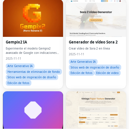
Gempix2 IA
Generador de vídeo Sora 2
Experimente el modelo Gempix2
Crear vídeo de Sora 2 en línea
avanzado de Google con indicaciones
2025-11-11
de texto simples y hasta 9 imágenes de
2025-11-11
referencia para obtener resultados
Arte Generativo IA
sorprendentes y consistentes.
Arte Generativo IA
Sitios web de inspiración de diseño
Herramientas de eliminación de fondo
Edición de fotos
Edición de video
Sitios web de inspiración de diseño
Edición de fotos