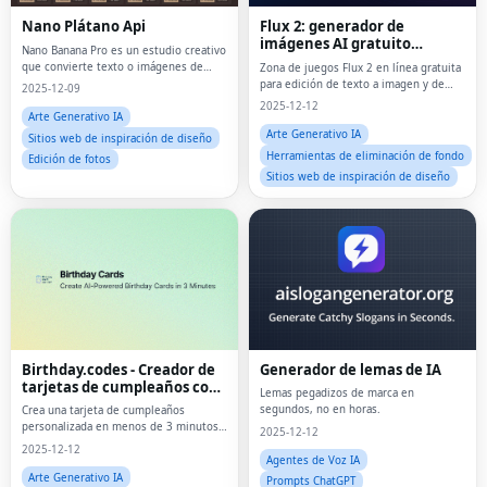
Nano Plátano Api
Flux 2: generador de
imágenes AI gratuito
Nano Banana Pro es un estudio creativo
(Flux2.one)
que convierte texto o imágenes de
Zona de juegos Flux 2 en línea gratuita
referencia en imágenes pulidas y clips
para edición de texto a imagen y de
2025-12-09
cortos completamente en línea.
imágenes en lenguaje natural con
2025-12-12
múltiples relaciones de aspecto y
Arte Generativo IA
variantes Pro/Max.
Arte Generativo IA
Sitios web de inspiración de diseño
Herramientas de eliminación de fondo
Edición de fotos
Sitios web de inspiración de diseño
Birthday.codes - Creador de
Generador de lemas de IA
tarjetas de cumpleaños con
Lemas pegadizos de marca en
IA
segundos, no en horas.
Crea una tarjeta de cumpleaños
personalizada en menos de 3 minutos
2025-12-12
con IA.
2025-12-12
Agentes de Voz IA
Arte Generativo IA
Prompts ChatGPT