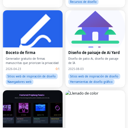
Recursos de diseño
Boceto de firma
Diseño de paisaje de Ai Yard
Generador gratuito de firmas
Diseño de patio Ai, diseño de paisaje
manuscritas que priorizan la privacidad
de IA
2026-04-23
1
2025-08-03
Sitios web de inspiración de diseño
Sitios web de inspiración de diseño
Navegadores web
Herramientas de diseño gráfico