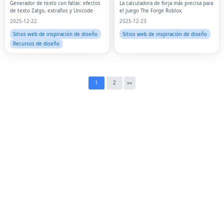
Twi
Generador de texto con fallas: efectos
La calculadora de forja más precisa para
de texto Zalgo, extraños y Unicode
el juego The Forge Roblox.
Lin
2025-12-22
2025-12-23
Sitios web de inspiración de diseño
Sitios web de inspiración de diseño
Pin
Recursos de diseño
Sna
Wh
1
2
»
«
Tel
Mes
Lin
Red
Blo
Hac
Ne
Mes