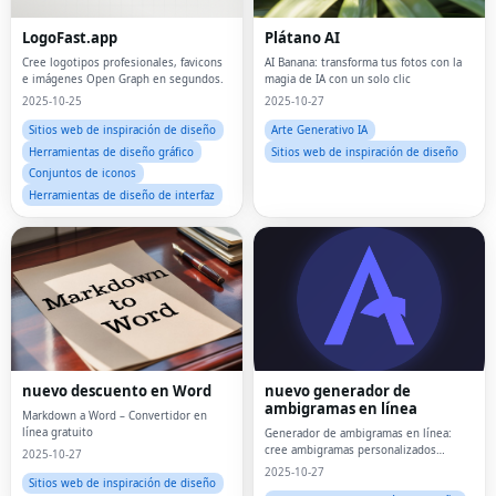
LogoFast.app
Plátano AI
Cree logotipos profesionales, favicons
AI Banana: transforma tus fotos con la
e imágenes Open Graph en segundos.
magia de IA con un solo clic
2025-10-25
2025-10-27
Sitios web de inspiración de diseño
Arte Generativo IA
Herramientas de diseño gráfico
Sitios web de inspiración de diseño
Conjuntos de iconos
Herramientas de diseño de interfaz
nuevo descuento en Word
nuevo generador de
ambigramas en línea
Markdown a Word – Convertidor en
línea gratuito
Generador de ambigramas en línea:
cree ambigramas personalizados
2025-10-27
fácilmente
2025-10-27
Sitios web de inspiración de diseño