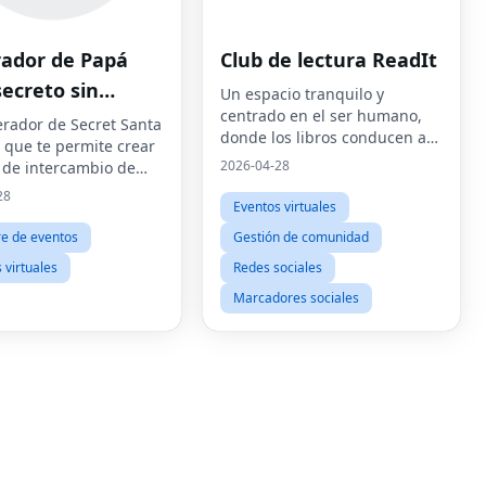
ador de Papá
Club de lectura ReadIt
secreto sin
Un espacio tranquilo y
centrado en el ser humano,
 electrónico sin
rador de Secret Santa
donde los libros conducen a
o que te permite crear
ro
amistades reales y donde tu
2026-04-28
 de intercambio de
vida de lectura finalmente se
sin correo electrónico
28
siente organizada,
Eventos virtuales
stro.Agregue
significativa y viva.
antes, establezca
e de eventos
Gestión de comunidad
estos y exclusiones, y
 virtuales
Redes sociales
Marcadores sociales
Fac