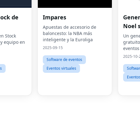
tock de
Impares
Gener
Noel 
Apuestas de accesorio de
baloncesto: la NBA más
correo
en Stock
Un gene
inteligente y la Euroliga
 y equipo en
gratuit
regist
2025-09-15
eventos
regalos 
2025-10-
Software de eventos
ni regi
particip
s
Eventos virtuales
Softwar
presupu
Eventos